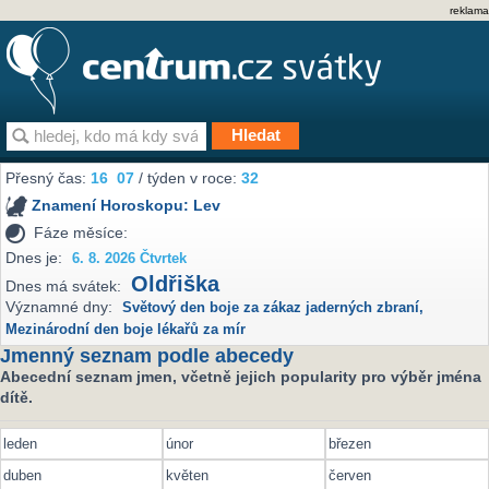
reklama
Přesný čas:
16
07
/ týden v roce:
32
Znamení Horoskopu:
Lev
Fáze měsíce:
Dnes je:
6. 8. 2026 Čtvrtek
Oldřiška
Dnes má svátek:
Významné dny:
Světový den boje za zákaz jaderných zbraní
,
Mezinárodní den boje lékařů za mír
Jmenný seznam podle abecedy
Abecední seznam jmen, včetně jejich popularity pro výběr jména
dítě.
leden
únor
březen
duben
květen
červen