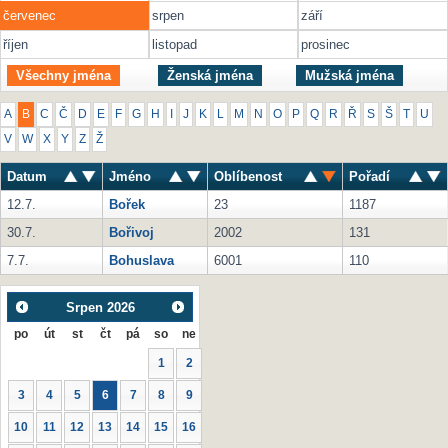
červenec
srpen
září
říjen
listopad
prosinec
Všechny jména
Ženská jména
Mužská jména
A
B
C
Č
D
E
F
G
H
I
J
K
L
M
N
O
P
Q
R
Ř
S
Š
T
U
V
W
X
Y
Z
Ž
Datum
Jméno
Oblíbenost
Pořadí
12.7.
Bořek
23
1187
30.7.
Bořivoj
2002
131
7.7.
Bohuslava
6001
110
Srpen
2026
po
út
st
čt
pá
so
ne
1
2
3
4
5
6
7
8
9
10
11
12
13
14
15
16