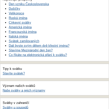
Den vzniku Československa
Dušičky
Velikonoce
Ruská jména
Církevní svátky
Americká jména
Francouzská jména
Italská jména
Svátek zamilovaných
Dali byste svým dětem dvě křestní jména?
Slavíme Mezinárodní den žen?
Co říkáte na elektronická přání k svátku?
Tipy k svátku
Slavíte svátek?
Význam našich svátků
Naše svátky a jejich významy
Svátky v zahraničí
Svátky u sousedů