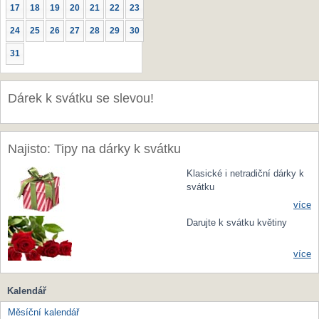
17
18
19
20
21
22
23
24
25
26
27
28
29
30
31
Dárek k svátku se slevou!
Najisto: Tipy na dárky k svátku
Klasické i netradiční dárky k
svátku
více
Darujte k svátku květiny
více
Kalendář
Měsíční kalendář