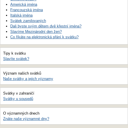
Americká jména
Francouzská jména
Italská jména
Svátek zamilovaných
Dali byste svým dětem dvě křestní jména?
Slavíme Mezinárodní den žen?
Co říkáte na elektronická přání k svátku?
Tipy k svátku
Slavíte svátek?
Význam našich svátků
Naše svátky a jejich významy
Svátky v zahraničí
Svátky u sousedů
O významných dnech
Znáte naše významné dny?