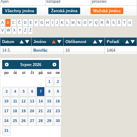
říjen
listopad
prosinec
Všechny jména
Ženská jména
Mužská jména
A
B
C
Č
D
E
F
G
H
I
J
K
L
M
N
O
P
Q
R
Ř
S
Š
T
U
V
W
X
Y
Z
Ž
Datum
Jméno
Oblíbenost
Pořadí
14.5.
Bonifác
16
1464
Srpen
2026
po
út
st
čt
pá
so
ne
1
2
3
4
5
6
7
8
9
10
11
12
13
14
15
16
17
18
19
20
21
22
23
24
25
26
27
28
29
30
31