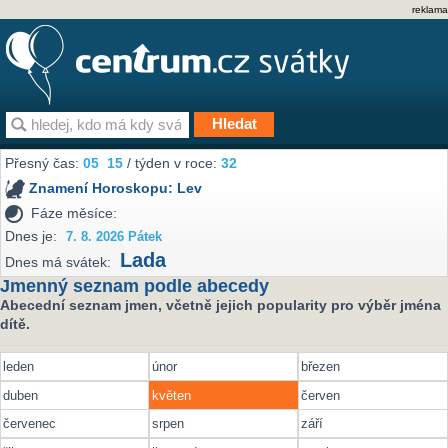
reklama
Přesný čas:
05
15
/ týden v roce:
32
Znamení Horoskopu:
Lev
Fáze měsíce:
Dnes je:
7. 8. 2026 Pátek
Lada
Dnes má svátek:
Jmenný seznam podle abecedy
Abecední seznam jmen, včetně jejich popularity pro výběr jména
dítě.
leden
únor
březen
duben
květen
červen
červenec
srpen
září