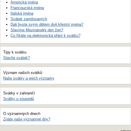
Americká jména
Francouzská jména
Italská jména
Svátek zamilovaných
Dali byste svým dětem dvě křestní jména?
Slavíme Mezinárodní den žen?
Co říkáte na elektronická přání k svátku?
Tipy k svátku
Slavíte svátek?
Význam našich svátků
Naše svátky a jejich významy
Svátky v zahraničí
Svátky u sousedů
O významných dnech
Znáte naše významné dny?
reklama