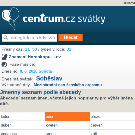
reklama
Přesný čas:
21
59
/ týden v roce:
32
Znamení Horoskopu:
Lev
Fáze měsíce:
Dnes je:
8. 8. 2026 Sobota
Soběslav
Dnes má svátek:
Významné dny:
Mezinárodní den ženského orgasmu
Jmenný seznam podle abecedy
Abecední seznam jmen, včetně jejich popularity pro výběr jména
dítě.
leden
únor
březen
duben
květen
červen
červenec
srpen
září