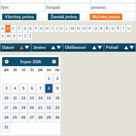
říjen
listopad
prosinec
Všechny jména
Ženská jména
Mužská jména
A
B
C
Č
D
E
F
G
H
I
J
K
L
M
N
O
P
Q
R
Ř
S
Š
T
U
V
W
X
Y
Z
Ž
Datum
Jméno
Oblíbenost
Pořadí
Srpen
2026
po
út
st
čt
pá
so
ne
1
2
3
4
5
6
7
8
9
10
11
12
13
14
15
16
17
18
19
20
21
22
23
24
25
26
27
28
29
30
31