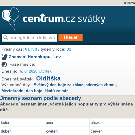
reklama
Přesný čas:
01
:
30
/ týden v roce:
32
Znamení Horoskopu:
Lev
Fáze měsíce:
Dnes je:
6. 8. 2026 Čtvrtek
Oldřiška
Dnes má svátek:
Významné dny:
Světový den boje za zákaz jaderných zbraní
,
Mezinárodní den boje lékařů za mír
Jmenný seznam podle abecedy
Abecední seznam jmen, včetně jejich popularity pro výběr jména
dítě.
leden
únor
březen
duben
květen
červen