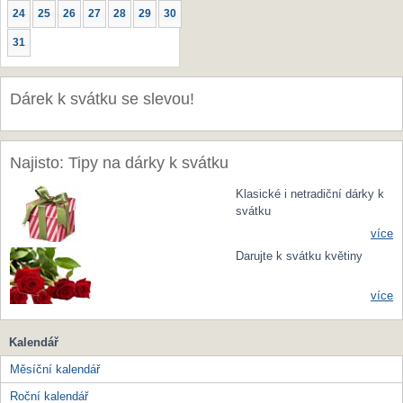
24
25
26
27
28
29
30
31
Dárek k svátku se slevou!
Najisto: Tipy na dárky k svátku
Klasické i netradiční dárky k
svátku
více
Darujte k svátku květiny
více
Kalendář
Měsíční kalendář
Roční kalendář