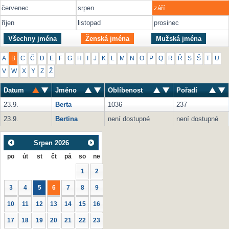
červenec
srpen
září
říjen
listopad
prosinec
Všechny jména
Ženská jména
Mužská jména
A
B
C
Č
D
E
F
G
H
I
J
K
L
M
N
O
P
Q
R
Ř
S
Š
T
U
V
W
X
Y
Z
Ž
Datum
Jméno
Oblíbenost
Pořadí
23.9.
Berta
1036
237
23.9.
Bertina
není dostupné
není dostupné
Srpen
2026
po
út
st
čt
pá
so
ne
1
2
3
4
5
6
7
8
9
10
11
12
13
14
15
16
17
18
19
20
21
22
23