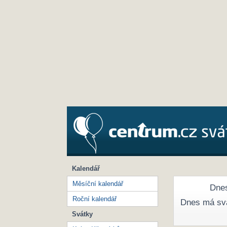
Kalendář
Měsíční kalendář
Dnes
Roční kalendář
Dnes má sv
Svátky