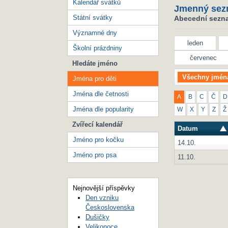
Kalendář svátků
Jmenný sez
Státní svátky
Abecední seznam
Významné dny
leden
Školní prázdniny
červenec
Hledáte jméno
Všechny jmén
Jména pro děti
Jména dle četnosti
A
B
C
Č
D
Jména dle popularity
W
X
Y
Z
Ž
Zvířecí kalendář
Datum
Jméno pro kočku
14.10.
Jméno pro psa
11.10.
Nejnovější příspěvky
Den vzniku
Československa
Dušičky
Velikonoce