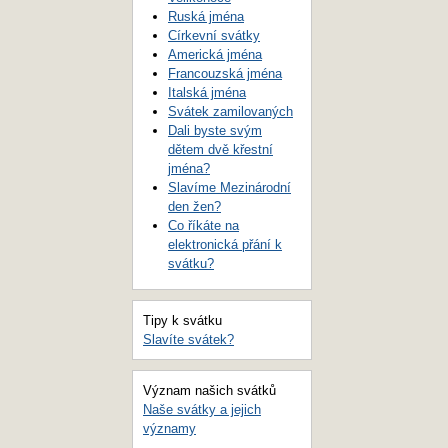
Ruská jména
Církevní svátky
Americká jména
Francouzská jména
Italská jména
Svátek zamilovaných
Dali byste svým
dětem dvě křestní
jména?
Slavíme Mezinárodní
den žen?
Co říkáte na
elektronická přání k
svátku?
Tipy k svátku
Slavíte svátek?
Význam našich svátků
Naše svátky a jejich
významy