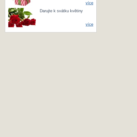
více
Darujte k svátku květiny
více