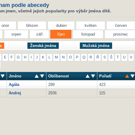
nam podle abecedy
 jmen, včetně jejich popularity pro výběr jména dítě.
únor
březen
duben
květen
červen
srpen
září
říjen
listopad
prosinec
a
Ženská jména
Mužská jména
E
F
G
H
I
J
K
L
M
N
O
P
Q
R
Ř
S
Š
T
U
V
Jméno
Oblíbenost
Pořadí
Agáta
289
423
Andrej
2936
115