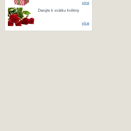
více
Darujte k svátku květiny
více