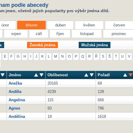
nam podle abecedy
 jmen, včetně jejich popularity pro výběr jména dítě.
únor
březen
duben
květen
červen
srpen
září
říjen
listopad
prosinec
a
Ženská jména
Mužská jména
E
F
G
H
I
J
K
L
M
N
O
P
Q
R
Ř
S
Š
T
U
V
Jméno
Oblíbenost
Pořadí
Anežka
20165
68
Anděla
4239
128
Angelina
115
666
Agnes
93
786
Andělína
19
1618