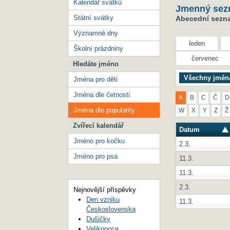
Kalendář svátků
Jmenný sez
Státní svátky
Abecední seznam
Významné dny
leden
Školní prázdniny
červenec
Hledáte jméno
Všechny jmén
Jména pro děti
Jména dle četnosti
A
B
C
Č
D
Jména dle popularity
W
X
Y
Z
Ž
Zvířecí kalendář
Datum
Jméno pro kočku
2.3.
Jméno pro psa
11.3.
11.3.
2.3.
Nejnovější příspěvky
Den vzniku
11.3.
Československa
Dušičky
Velikonoce