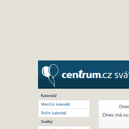
Kalendář
Měsíční kalendář
Dnes
Roční kalendář
Dnes má sv
Svátky