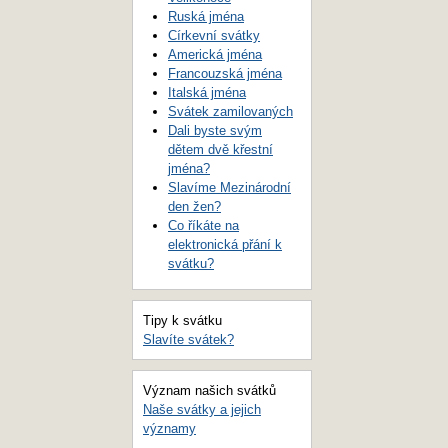
Ruská jména
Církevní svátky
Americká jména
Francouzská jména
Italská jména
Svátek zamilovaných
Dali byste svým
dětem dvě křestní
jména?
Slavíme Mezinárodní
den žen?
Co říkáte na
elektronická přání k
svátku?
Tipy k svátku
Slavíte svátek?
Význam našich svátků
Naše svátky a jejich
významy