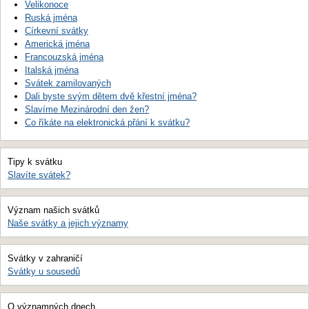
Velikonoce
Ruská jména
Církevní svátky
Americká jména
Francouzská jména
Italská jména
Svátek zamilovaných
Dali byste svým dětem dvě křestní jména?
Slavíme Mezinárodní den žen?
Co říkáte na elektronická přání k svátku?
Tipy k svátku
Slavíte svátek?
Význam našich svátků
Naše svátky a jejich významy
Svátky v zahraničí
Svátky u sousedů
O významných dnech