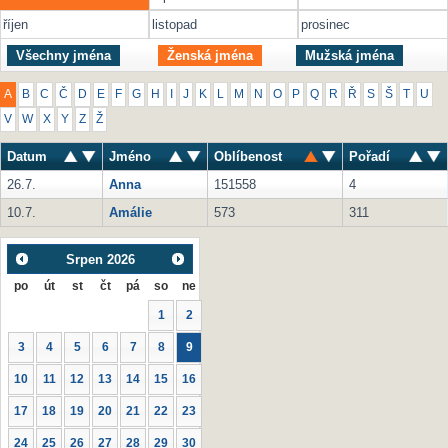
říjen
listopad
prosinec
Všechny jména
Ženská jména
Mužská jména
A
B
C
Č
D
E
F
G
H
I
J
K
L
M
N
O
P
Q
R
Ř
S
Š
T
U
V
W
X
Y
Z
Ž
Datum
Jméno
Oblíbenost
Pořadí
26.7.
Anna
151558
4
10.7.
Amálie
573
311
Srpen
2026
po
út
st
čt
pá
so
ne
1
2
3
4
5
6
7
8
9
10
11
12
13
14
15
16
17
18
19
20
21
22
23
24
25
26
27
28
29
30