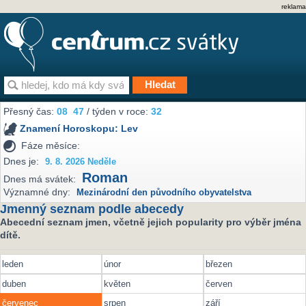
reklama
Přesný čas:
08
:
47
/ týden v roce:
32
Znamení Horoskopu:
Lev
Fáze měsíce:
Dnes je:
9. 8. 2026 Neděle
Roman
Dnes má svátek:
Významné dny:
Mezinárodní den původního obyvatelstva
Jmenný seznam podle abecedy
Abecední seznam jmen, včetně jejich popularity pro výběr jména
dítě.
leden
únor
březen
duben
květen
červen
červenec
srpen
září