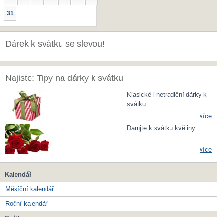
31
Dárek k svátku se slevou!
Najisto: Tipy na dárky k svátku
Klasické i netradiční dárky k
svátku
více
Darujte k svátku květiny
více
Kalendář
Měsíční kalendář
Roční kalendář