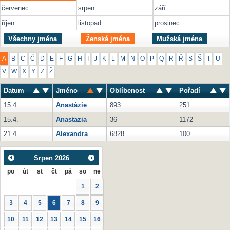
červenec
srpen
září
říjen
listopad
prosinec
Všechny jména
Ženská jména
Mužská jména
A
B
C
Č
D
E
F
G
H
I
J
K
L
M
N
O
P
Q
R
Ř
S
Š
T
U
V
W
X
Y
Z
Ž
Datum
Jméno
Oblíbenost
Pořadí
15.4.
Anastázie
893
251
15.4.
Anastazia
36
1172
21.4.
Alexandra
6828
100
Srpen
2026
po
út
st
čt
pá
so
ne
1
2
3
4
5
6
7
8
9
10
11
12
13
14
15
16