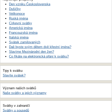
Den vzniku Československa
Dušičky
Velikonoce
Ruská jména
Církevní svátky
Americká jména
Francouzská jména
Italská jména
Svátek zamilovaných
Dali byste svým dětem dvě křestní jména?
Slavíme Mezinárodní den žen?
Co říkáte na elektronická přání k svátku?
Tipy k svátku
Slavíte svátek?
Význam našich svátků
Naše svátky a jejich významy
Svátky v zahraničí
Svátky u sousedů