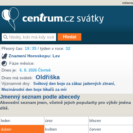
reklama
Přesný čas:
19
:
35
/ týden v roce:
32
Znamení Horoskopu:
Lev
Fáze měsíce:
Dnes je:
6. 8. 2026 Čtvrtek
Oldřiška
Dnes má svátek:
Významné dny:
Světový den boje za zákaz jaderných zbraní
,
Mezinárodní den boje lékařů za mír
Jmenný seznam podle abecedy
Abecední seznam jmen, včetně jejich popularity pro výběr jména
dítě.
leden
únor
březen
duben
květen
červen