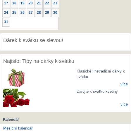
17
18
19
20
21
22
23
24
25
26
27
28
29
30
31
Dárek k svátku se slevou!
Najisto: Tipy na dárky k svátku
Klasické i netradiční dárky k
svátku
více
Darujte k svátku květiny
více
Kalendář
Měsíční kalendář