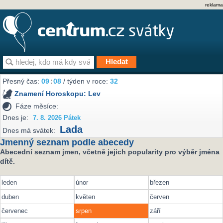
reklama
Přesný čas:
09
:
08
/ týden v roce:
32
Znamení Horoskopu:
Lev
Fáze měsíce:
Dnes je:
7. 8. 2026 Pátek
Lada
Dnes má svátek:
Jmenný seznam podle abecedy
Abecední seznam jmen, včetně jejich popularity pro výběr jména
dítě.
leden
únor
březen
duben
květen
červen
červenec
srpen
září