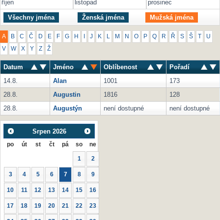
říjen
listopad
prosinec
Všechny jména
Ženská jména
Mužská jména
A
B
C
Č
D
E
F
G
H
I
J
K
L
M
N
O
P
Q
R
Ř
S
Š
T
U
V
W
X
Y
Z
Ž
Datum
Jméno
Oblíbenost
Pořadí
14.8.
Alan
1001
173
28.8.
Augustin
1816
128
28.8.
Augustýn
není dostupné
není dostupné
Srpen
2026
po
út
st
čt
pá
so
ne
1
2
3
4
5
6
7
8
9
10
11
12
13
14
15
16
17
18
19
20
21
22
23