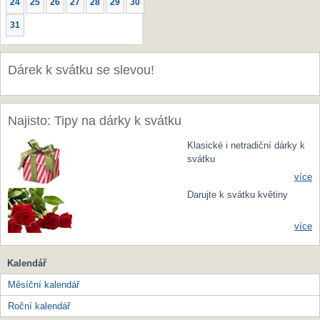
24
25
26
27
28
29
30
31
Dárek k svátku se slevou!
Najisto: Tipy na dárky k svátku
Klasické i netradiční dárky k
svátku
více
Darujte k svátku květiny
více
Kalendář
Měsíční kalendář
Roční kalendář