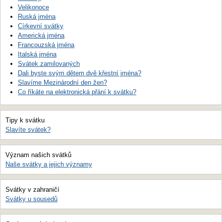
Velikonoce
Ruská jména
Církevní svátky
Americká jména
Francouzská jména
Italská jména
Svátek zamilovaných
Dali byste svým dětem dvě křestní jména?
Slavíme Mezinárodní den žen?
Co říkáte na elektronická přání k svátku?
Tipy k svátku
Slavíte svátek?
Význam našich svátků
Naše svátky a jejich významy
Svátky v zahraničí
Svátky u sousedů