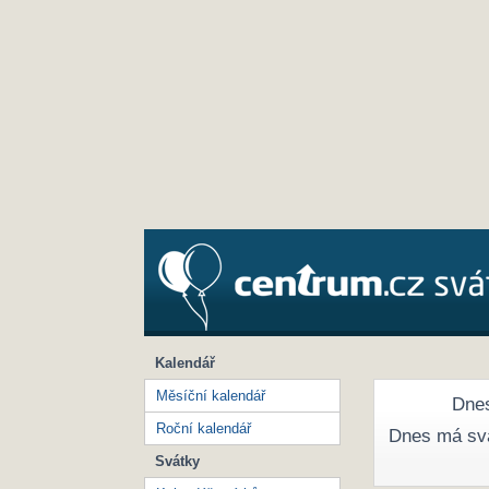
Kalendář
Měsíční kalendář
Dnes
Roční kalendář
Dnes má sv
Svátky