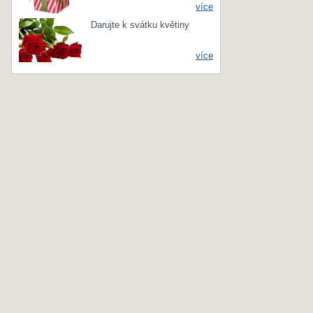
více
Darujte k svátku květiny
více