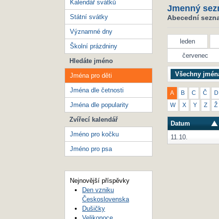
Kalendář svátků
Jmenný sez
Státní svátky
Abecední seznam
Významné dny
leden
Školní prázdniny
červenec
Hledáte jméno
Všechny jmén
Jména pro děti
Jména dle četnosti
A
B
C
Č
D
Jména dle popularity
W
X
Y
Z
Ž
Zvířecí kalendář
Datum
Jméno pro kočku
11.10.
Jméno pro psa
Nejnovější příspěvky
Den vzniku
Československa
Dušičky
Velikonoce