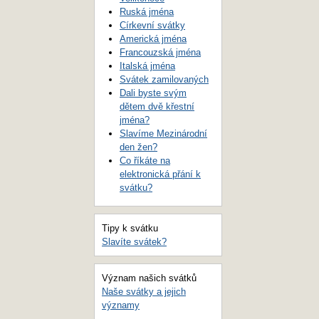
Ruská jména
Církevní svátky
Americká jména
Francouzská jména
Italská jména
Svátek zamilovaných
Dali byste svým
dětem dvě křestní
jména?
Slavíme Mezinárodní
den žen?
Co říkáte na
elektronická přání k
svátku?
Tipy k svátku
Slavíte svátek?
Význam našich svátků
Naše svátky a jejich
významy