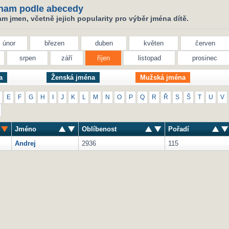
nam podle abecedy
 jmen, včetně jejich popularity pro výběr jména dítě.
únor
březen
duben
květen
červen
srpen
září
říjen
listopad
prosinec
a
Ženská jména
Mužská jména
E
F
G
H
I
J
K
L
M
N
O
P
Q
R
Ř
S
Š
T
U
V
Jméno
Oblíbenost
Pořadí
Andrej
2936
115