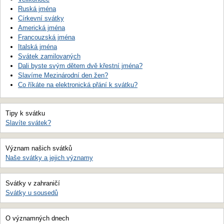
Ruská jména
Církevní svátky
Americká jména
Francouzská jména
Italská jména
Svátek zamilovaných
Dali byste svým dětem dvě křestní jména?
Slavíme Mezinárodní den žen?
Co říkáte na elektronická přání k svátku?
Tipy k svátku
Slavíte svátek?
Význam našich svátků
Naše svátky a jejich významy
Svátky v zahraničí
Svátky u sousedů
O významných dnech