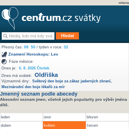
reklama
Přesný čas:
08
50
/ týden v roce:
32
Znamení Horoskopu:
Lev
Fáze měsíce:
Dnes je:
6. 8. 2026 Čtvrtek
Oldřiška
Dnes má svátek:
Významné dny:
Světový den boje za zákaz jaderných zbraní
,
Mezinárodní den boje lékařů za mír
Jmenný seznam podle abecedy
Abecední seznam jmen, včetně jejich popularity pro výběr jména
dítě.
leden
únor
březen
duben
květen
červen