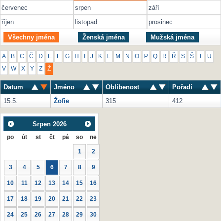
červenec
srpen
září
říjen
listopad
prosinec
Všechny jména
Ženská jména
Mužská jména
A
B
C
Č
D
E
F
G
H
I
J
K
L
M
N
O
P
Q
R
Ř
S
Š
T
U
V
W
X
Y
Z
Ž
Datum
Jméno
Oblíbenost
Pořadí
15.5.
Žofie
315
412
Srpen
2026
po
út
st
čt
pá
so
ne
1
2
3
4
5
6
7
8
9
10
11
12
13
14
15
16
17
18
19
20
21
22
23
24
25
26
27
28
29
30