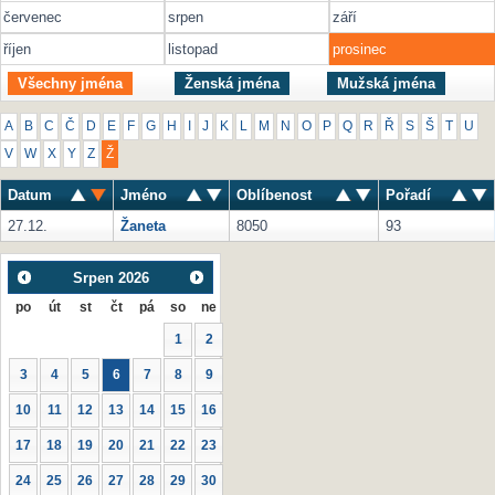
červenec
srpen
září
říjen
listopad
prosinec
Všechny jména
Ženská jména
Mužská jména
A
B
C
Č
D
E
F
G
H
I
J
K
L
M
N
O
P
Q
R
Ř
S
Š
T
U
V
W
X
Y
Z
Ž
Datum
Jméno
Oblíbenost
Pořadí
27.12.
Žaneta
8050
93
Srpen
2026
po
út
st
čt
pá
so
ne
1
2
3
4
5
6
7
8
9
10
11
12
13
14
15
16
17
18
19
20
21
22
23
24
25
26
27
28
29
30