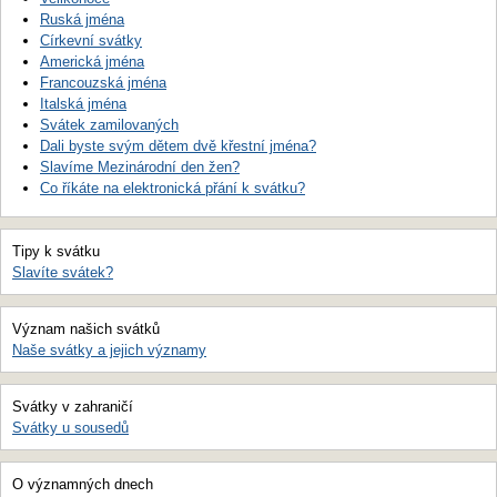
Ruská jména
Církevní svátky
Americká jména
Francouzská jména
Italská jména
Svátek zamilovaných
Dali byste svým dětem dvě křestní jména?
Slavíme Mezinárodní den žen?
Co říkáte na elektronická přání k svátku?
Tipy k svátku
Slavíte svátek?
Význam našich svátků
Naše svátky a jejich významy
Svátky v zahraničí
Svátky u sousedů
O významných dnech