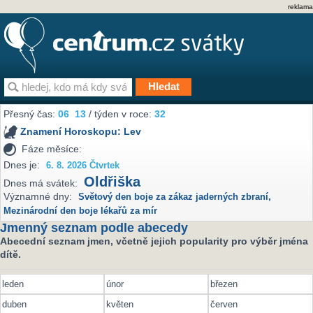
reklama
Přesný čas:
06
13
/ týden v roce:
32
Znamení Horoskopu:
Lev
Fáze měsíce:
Dnes je:
6. 8. 2026 Čtvrtek
Oldřiška
Dnes má svátek:
Významné dny:
Světový den boje za zákaz jaderných zbraní
,
Mezinárodní den boje lékařů za mír
Jmenný seznam podle abecedy
Abecední seznam jmen, včetně jejich popularity pro výběr jména
dítě.
leden
únor
březen
duben
květen
červen