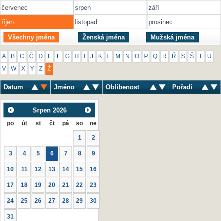
červenec
srpen
září
říjen
listopad
prosinec
Všechny jména
Ženská jména
Mužská jména
A
B
C
Č
D
E
F
G
H
I
J
K
L
M
N
O
P
Q
R
Ř
S
Š
T
U
V
W
X
Y
Z
Ž
Datum
Jméno
Oblíbenost
Pořadí
Srpen
2026
po
út
st
čt
pá
so
ne
1
2
3
4
5
6
7
8
9
10
11
12
13
14
15
16
17
18
19
20
21
22
23
24
25
26
27
28
29
30
31