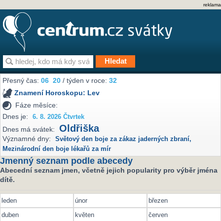
reklama
Přesný čas:
06
20
/ týden v roce:
32
Znamení Horoskopu:
Lev
Fáze měsíce:
Dnes je:
6. 8. 2026 Čtvrtek
Oldřiška
Dnes má svátek:
Významné dny:
Světový den boje za zákaz jaderných zbraní
,
Mezinárodní den boje lékařů za mír
Jmenný seznam podle abecedy
Abecední seznam jmen, včetně jejich popularity pro výběr jména
dítě.
leden
únor
březen
duben
květen
červen