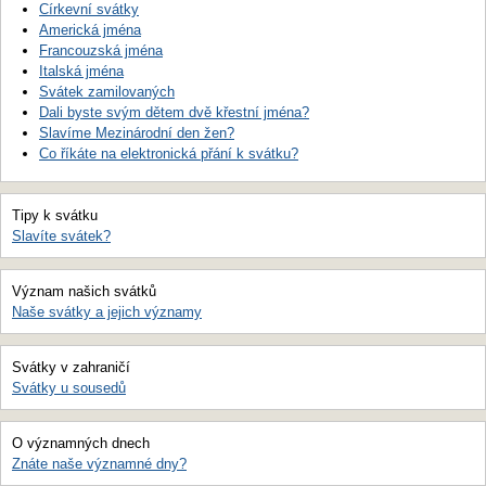
Církevní svátky
Americká jména
Francouzská jména
Italská jména
Svátek zamilovaných
Dali byste svým dětem dvě křestní jména?
Slavíme Mezinárodní den žen?
Co říkáte na elektronická přání k svátku?
Tipy k svátku
Slavíte svátek?
Význam našich svátků
Naše svátky a jejich významy
Svátky v zahraničí
Svátky u sousedů
O významných dnech
Znáte naše významné dny?