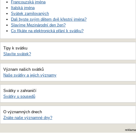
Francouzská jména
Italská jména
Svátek zamilovaných
Dali byste svým dětem dvě křestní jména?
Slavíme Mezinárodní den žen?
Co říkáte na elektronická přání k svátku?
Tipy k svátku
Slavíte svátek?
Význam našich svátků
Naše svátky a jejich významy
Svátky v zahraničí
Svátky u sousedů
O významných dnech
Znáte naše významné dny?
reklama