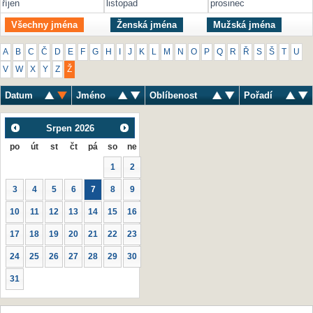
říjen
listopad
prosinec
Všechny jména
Ženská jména
Mužská jména
A
B
C
Č
D
E
F
G
H
I
J
K
L
M
N
O
P
Q
R
Ř
S
Š
T
U
V
W
X
Y
Z
Ž
Datum
Jméno
Oblíbenost
Pořadí
Srpen
2026
po
út
st
čt
pá
so
ne
1
2
3
4
5
6
7
8
9
10
11
12
13
14
15
16
17
18
19
20
21
22
23
24
25
26
27
28
29
30
31