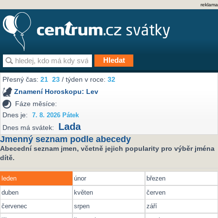
reklama
Přesný čas:
21
23
/ týden v roce:
32
Znamení Horoskopu:
Lev
Fáze měsíce:
Dnes je:
7. 8. 2026 Pátek
Lada
Dnes má svátek:
Jmenný seznam podle abecedy
Abecední seznam jmen, včetně jejich popularity pro výběr jména
dítě.
leden
únor
březen
duben
květen
červen
červenec
srpen
září