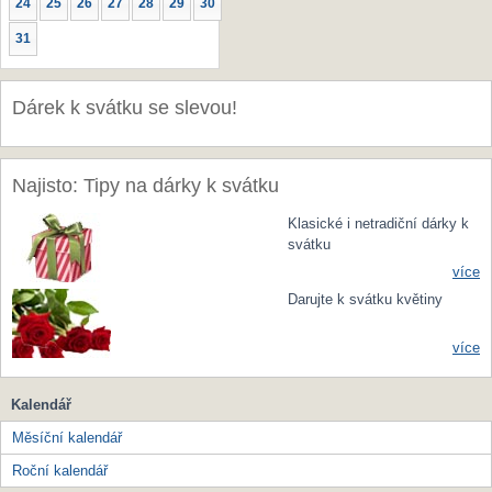
24
25
26
27
28
29
30
31
Dárek k svátku se slevou!
Najisto: Tipy na dárky k svátku
Klasické i netradiční dárky k
svátku
více
Darujte k svátku květiny
více
Kalendář
Měsíční kalendář
Roční kalendář