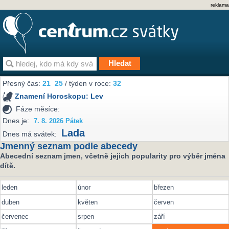
reklama
Přesný čas:
21
25
/ týden v roce:
32
Znamení Horoskopu:
Lev
Fáze měsíce:
Dnes je:
7. 8. 2026 Pátek
Lada
Dnes má svátek:
Jmenný seznam podle abecedy
Abecední seznam jmen, včetně jejich popularity pro výběr jména
dítě.
leden
únor
březen
duben
květen
červen
červenec
srpen
září