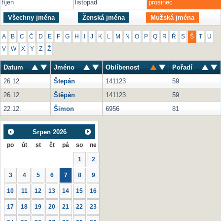
říjen
listopad
prosinec
Všechny jména
Ženská jména
Mužská jména
A
B
C
Č
D
E
F
G
H
I
J
K
L
M
N
O
P
Q
R
Ř
S
Š
T
U
V
W
X
Y
Z
Ž
Datum
Jméno
Oblíbenost
Pořadí
26.12.
Štepán
141123
59
26.12.
Štěpán
141123
59
22.12.
Šimon
6956
81
Srpen
2026
po
út
st
čt
pá
so
ne
1
2
3
4
5
6
7
8
9
10
11
12
13
14
15
16
17
18
19
20
21
22
23