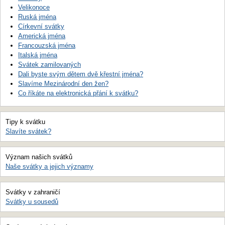
Velikonoce
Ruská jména
Církevní svátky
Americká jména
Francouzská jména
Italská jména
Svátek zamilovaných
Dali byste svým dětem dvě křestní jména?
Slavíme Mezinárodní den žen?
Co říkáte na elektronická přání k svátku?
Tipy k svátku
Slavíte svátek?
Význam našich svátků
Naše svátky a jejich významy
Svátky v zahraničí
Svátky u sousedů