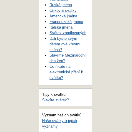
Ruská jména
Církevní svátky
Americká jména
Francouzská jména
Italská jména
Svátek zamilovaných
Dali byste svým
dětem dvě křestní
jména?
Slavíme Mezinárodní
den žen?
Co říkáte na
elektronická přání k
svátku?
Tipy k svátku
Slavíte svátek?
Význam našich svátků
Naše svátky a jejich
významy