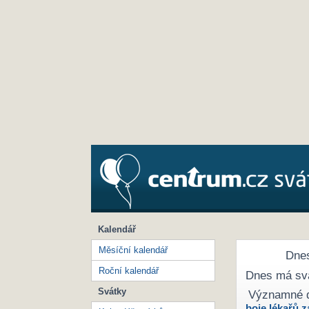
Kalendář
Měsíční kalendář
Dnes
Roční kalendář
Dnes má sv
Svátky
Významné 
boje lékařů z