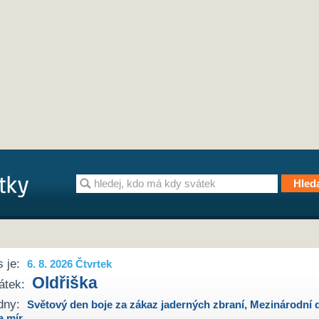
 je:
6. 8. 2026 Čtvrtek
Oldřiška
átek:
dny:
Světový den boje za zákaz jaderných zbraní
,
Mezinárodní 
a mír