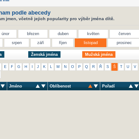
nam podle abecedy
 jmen, včetně jejich popularity pro výběr jména dítě.
únor
březen
duben
květen
červen
srpen
září
říjen
listopad
prosinec
a
Ženská jména
Mužská jména
E
F
G
H
I
J
K
L
M
N
O
P
Q
R
Ř
S
Š
T
U
V
Jméno
Oblíbenost
Pořadí