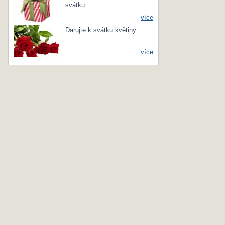
svátku
více
Darujte k svátku květiny
více