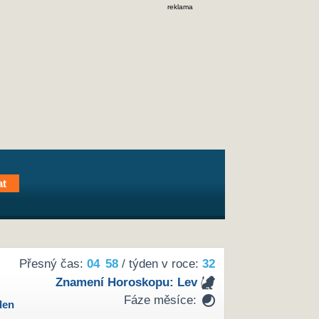
reklama
Přesný čas:
04
58
/ týden v roce:
32
Znamení Horoskopu:
Lev
Fáze měsíce:
den