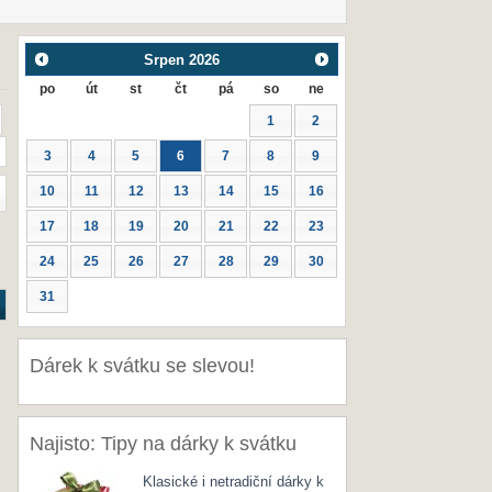
Srpen
2026
po
út
st
čt
pá
so
ne
1
2
3
4
5
6
7
8
9
10
11
12
13
14
15
16
17
18
19
20
21
22
23
24
25
26
27
28
29
30
31
Dárek k svátku se slevou!
Najisto: Tipy na dárky k svátku
Klasické i netradiční dárky k