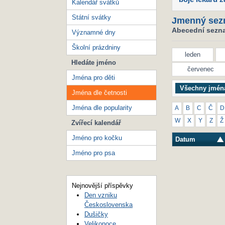
Kalendář svátků
Státní svátky
Jmenný sez
Abecední seznam
Významné dny
Školní prázdniny
leden
Hledáte jméno
červenec
Jména pro děti
Všechny jmén
Jména dle četnosti
Jména dle popularity
A
B
C
Č
D
W
X
Y
Z
Ž
Zvířecí kalendář
Jméno pro kočku
Datum
Jméno pro psa
Nejnovější příspěvky
Den vzniku
Československa
Dušičky
Velikonoce