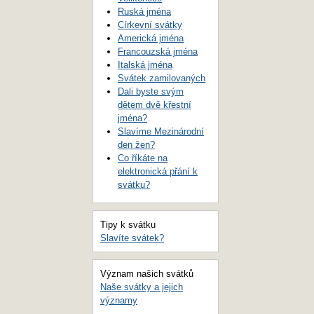
Ruská jména
Církevní svátky
Americká jména
Francouzská jména
Italská jména
Svátek zamilovaných
Dali byste svým
dětem dvě křestní
jména?
Slavíme Mezinárodní
den žen?
Co říkáte na
elektronická přání k
svátku?
Tipy k svátku
Slavíte svátek?
Význam našich svátků
Naše svátky a jejich
významy