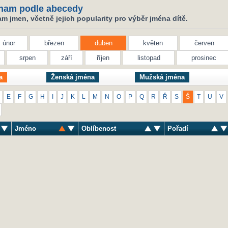
nam podle abecedy
 jmen, včetně jejich popularity pro výběr jména dítě.
únor
březen
duben
květen
červen
srpen
září
říjen
listopad
prosinec
a
Ženská jména
Mužská jména
E
F
G
H
I
J
K
L
M
N
O
P
Q
R
Ř
S
Š
T
U
V
Jméno
Oblíbenost
Pořadí