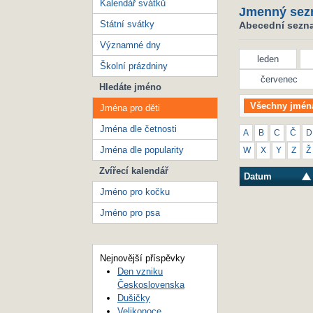
Kalendář svátků
Jmenný sez
Státní svátky
Abecední seznam
Významné dny
leden
Školní prázdniny
červenec
Hledáte jméno
Všechny jmén
Jména pro děti
Jména dle četnosti
A
B
C
Č
D
Jména dle popularity
W
X
Y
Z
Ž
Zvířecí kalendář
Datum
Jméno pro kočku
Jméno pro psa
Nejnovější příspěvky
Den vzniku
Československa
Dušičky
Velikonoce