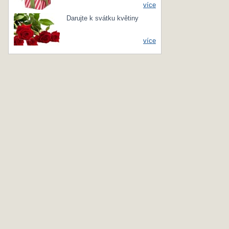
více
Darujte k svátku květiny
více