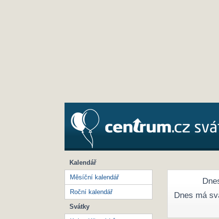
Kalendář
Měsíční kalendář
Dnes
Roční kalendář
Dnes má sv
Svátky