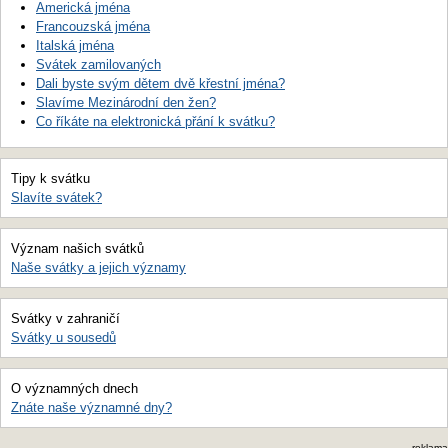
Americká jména
Francouzská jména
Italská jména
Svátek zamilovaných
Dali byste svým dětem dvě křestní jména?
Slavíme Mezinárodní den žen?
Co říkáte na elektronická přání k svátku?
Tipy k svátku
Slavíte svátek?
Význam našich svátků
Naše svátky a jejich významy
Svátky v zahraničí
Svátky u sousedů
O významných dnech
Znáte naše významné dny?
reklama