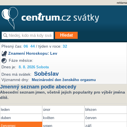
reklama
Přesný čas:
06
44
/ týden v roce:
32
Znamení Horoskopu:
Lev
Fáze měsíce:
Dnes je:
8. 8. 2026 Sobota
Soběslav
Dnes má svátek:
Významné dny:
Mezinárodní den ženského orgasmu
Jmenný seznam podle abecedy
Abecední seznam jmen, včetně jejich popularity pro výběr jména
dítě.
leden
únor
březen
duben
květen
červen
červenec
srpen
září