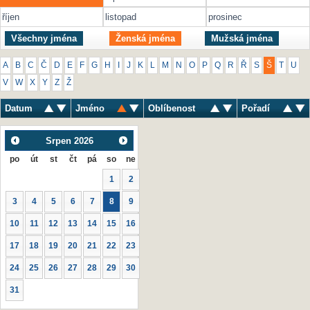
říjen
listopad
prosinec
Všechny jména
Ženská jména
Mužská jména
A
B
C
Č
D
E
F
G
H
I
J
K
L
M
N
O
P
Q
R
Ř
S
Š
T
U
V
W
X
Y
Z
Ž
Datum
Jméno
Oblíbenost
Pořadí
Srpen
2026
po
út
st
čt
pá
so
ne
1
2
3
4
5
6
7
8
9
10
11
12
13
14
15
16
17
18
19
20
21
22
23
24
25
26
27
28
29
30
31