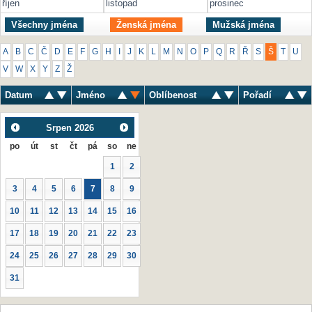
říjen
listopad
prosinec
Všechny jména
Ženská jména
Mužská jména
A
B
C
Č
D
E
F
G
H
I
J
K
L
M
N
O
P
Q
R
Ř
S
Š
T
U
V
W
X
Y
Z
Ž
Datum
Jméno
Oblíbenost
Pořadí
Srpen
2026
po
út
st
čt
pá
so
ne
1
2
3
4
5
6
7
8
9
10
11
12
13
14
15
16
17
18
19
20
21
22
23
24
25
26
27
28
29
30
31