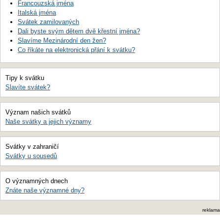
Francouzská jména
Italská jména
Svátek zamilovaných
Dali byste svým dětem dvě křestní jména?
Slavíme Mezinárodní den žen?
Co říkáte na elektronická přání k svátku?
Tipy k svátku
Slavíte svátek?
Význam našich svátků
Naše svátky a jejich významy
Svátky v zahraničí
Svátky u sousedů
O významných dnech
Znáte naše významné dny?
reklama