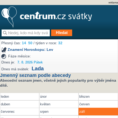
reklama
Přesný čas:
14
50
/ týden v roce:
32
Znamení Horoskopu:
Lev
Fáze měsíce:
Dnes je:
7. 8. 2026 Pátek
Lada
Dnes má svátek:
Jmenný seznam podle abecedy
Abecední seznam jmen, včetně jejich popularity pro výběr jména
dítě.
leden
únor
březen
duben
květen
červen
červenec
srpen
září