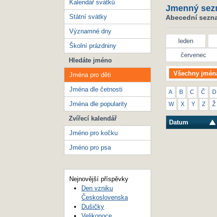
Kalendář svátků
Jmenný sez
Státní svátky
Abecední seznam
Významné dny
leden
Školní prázdniny
červenec
Hledáte jméno
Všechny jmén
Jména pro děti
Jména dle četnosti
A
B
C
Č
D
Jména dle popularity
W
X
Y
Z
Ž
Zvířecí kalendář
Datum
Jméno pro kočku
Jméno pro psa
Nejnovější příspěvky
Den vzniku
Československa
Dušičky
Velikonoce