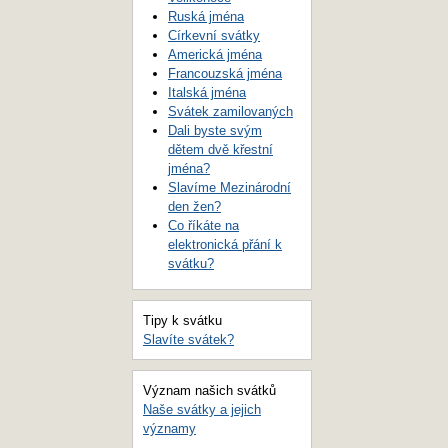
Ruská jména
Církevní svátky
Americká jména
Francouzská jména
Italská jména
Svátek zamilovaných
Dali byste svým
dětem dvě křestní
jména?
Slavíme Mezinárodní
den žen?
Co říkáte na
elektronická přání k
svátku?
Tipy k svátku
Slavíte svátek?
Význam našich svátků
Naše svátky a jejich
významy