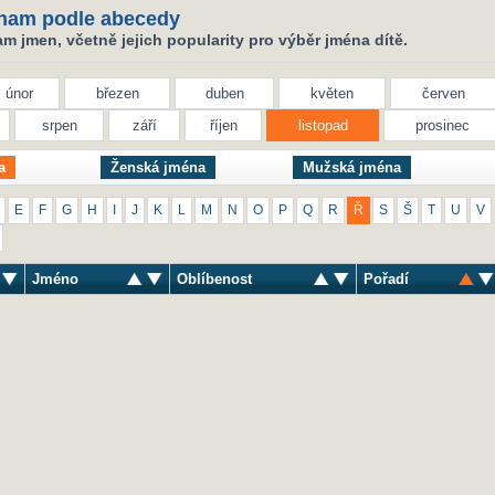
nam podle abecedy
 jmen, včetně jejich popularity pro výběr jména dítě.
únor
březen
duben
květen
červen
srpen
září
říjen
listopad
prosinec
a
Ženská jména
Mužská jména
E
F
G
H
I
J
K
L
M
N
O
P
Q
R
Ř
S
Š
T
U
V
Jméno
Oblíbenost
Pořadí