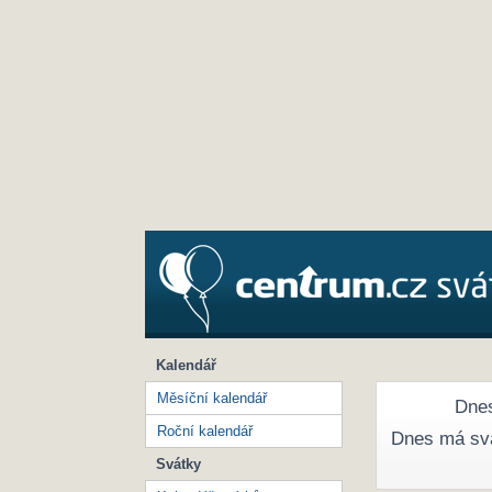
Kalendář
Měsíční kalendář
Dnes
Roční kalendář
Dnes má sv
Svátky