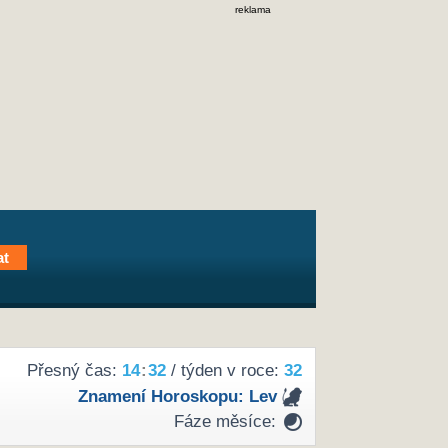
reklama
Přesný čas:
14
:
32
/ týden v roce:
32
Znamení Horoskopu:
Lev
Fáze měsíce: