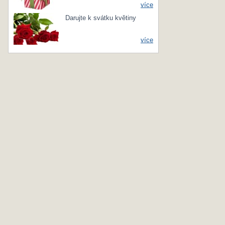
více
Darujte k svátku květiny
více