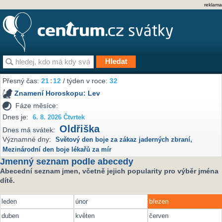
reklama
Přesný čas:
21
12
/ týden v roce:
32
Znamení Horoskopu:
Lev
Fáze měsíce:
Dnes je:
6. 8. 2026 Čtvrtek
Oldřiška
Dnes má svátek:
Významné dny:
Světový den boje za zákaz jaderných zbraní
,
Mezinárodní den boje lékařů za mír
Jmenný seznam podle abecedy
Abecední seznam jmen, včetně jejich popularity pro výběr jména
dítě.
leden
únor
březen
duben
květen
červen