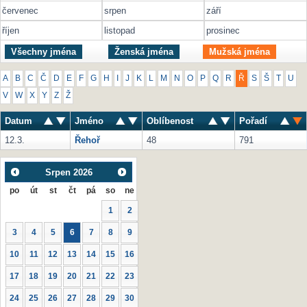
červenec
srpen
září
říjen
listopad
prosinec
Všechny jména
Ženská jména
Mužská jména
A
B
C
Č
D
E
F
G
H
I
J
K
L
M
N
O
P
Q
R
Ř
S
Š
T
U
V
W
X
Y
Z
Ž
Datum
Jméno
Oblíbenost
Pořadí
12.3.
Řehoř
48
791
Srpen
2026
po
út
st
čt
pá
so
ne
1
2
3
4
5
6
7
8
9
10
11
12
13
14
15
16
17
18
19
20
21
22
23
24
25
26
27
28
29
30