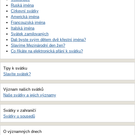
Ruská jména
Církevní svátky
Americká jména
Francouzská jména
Italská jména
Svátek zamilovaných
Dali byste svým dětem dvě křestní jména?
Slavíme Mezinárodní den žen?
Co říkáte na elektronická přání k svátku?
Tipy k svátku
Slavíte svátek?
Význam našich svátků
Naše svátky a jejich významy
Svátky v zahraničí
Svátky u sousedů
O významných dnech