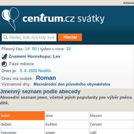
reklama
Přesný čas:
14
50
/ týden v roce:
32
Znamení Horoskopu:
Lev
Fáze měsíce:
Dnes je:
9. 8. 2026 Neděle
Roman
Dnes má svátek:
Významné dny:
Mezinárodní den původního obyvatelstva
Jmenný seznam podle abecedy
Abecední seznam jmen, včetně jejich popularity pro výběr jména
dítě.
leden
únor
březen
duben
květen
červen
červenec
srpen
září