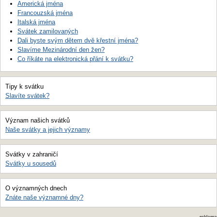
Americká jména
Francouzská jména
Italská jména
Svátek zamilovaných
Dali byste svým dětem dvě křestní jména?
Slavíme Mezinárodní den žen?
Co říkáte na elektronická přání k svátku?
Tipy k svátku
Slavíte svátek?
Význam našich svátků
Naše svátky a jejich významy
Svátky v zahraničí
Svátky u sousedů
O významných dnech
Znáte naše významné dny?
reklama