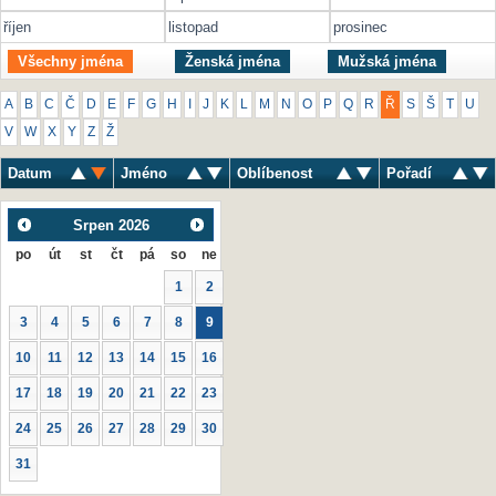
říjen
listopad
prosinec
Všechny jména
Ženská jména
Mužská jména
A
B
C
Č
D
E
F
G
H
I
J
K
L
M
N
O
P
Q
R
Ř
S
Š
T
U
V
W
X
Y
Z
Ž
Datum
Jméno
Oblíbenost
Pořadí
Srpen
2026
po
út
st
čt
pá
so
ne
1
2
3
4
5
6
7
8
9
10
11
12
13
14
15
16
17
18
19
20
21
22
23
24
25
26
27
28
29
30
31