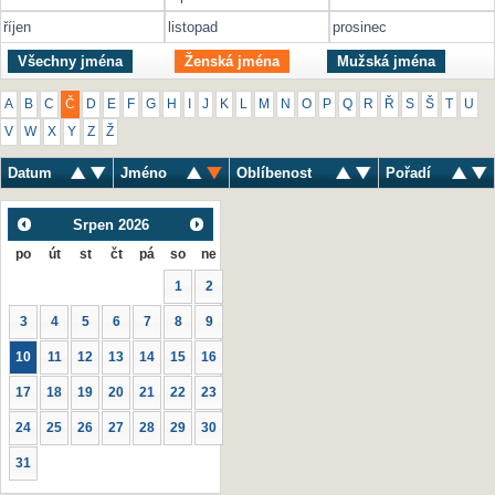
říjen
listopad
prosinec
Všechny jména
Ženská jména
Mužská jména
A
B
C
Č
D
E
F
G
H
I
J
K
L
M
N
O
P
Q
R
Ř
S
Š
T
U
V
W
X
Y
Z
Ž
Datum
Jméno
Oblíbenost
Pořadí
Srpen
2026
po
út
st
čt
pá
so
ne
1
2
3
4
5
6
7
8
9
10
11
12
13
14
15
16
17
18
19
20
21
22
23
24
25
26
27
28
29
30
31