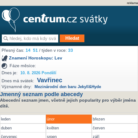
reklama
Přesný čas:
14
51
/ týden v roce:
33
Znamení Horoskopu:
Lev
Fáze měsíce:
Dnes je:
10. 8. 2026 Pondělí
Vavřinec
Dnes má svátek:
Významné dny:
Mezinárodní den baru Jekyll&Hyde
Jmenný seznam podle abecedy
Abecední seznam jmen, včetně jejich popularity pro výběr jména
dítě.
leden
únor
březen
duben
květen
červen
červenec
srpen
září