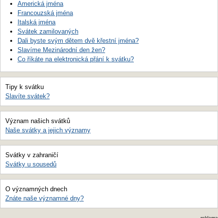
Americká jména
Francouzská jména
Italská jména
Svátek zamilovaných
Dali byste svým dětem dvě křestní jména?
Slavíme Mezinárodní den žen?
Co říkáte na elektronická přání k svátku?
Tipy k svátku
Slavíte svátek?
Význam našich svátků
Naše svátky a jejich významy
Svátky v zahraničí
Svátky u sousedů
O významných dnech
Znáte naše významné dny?
reklama