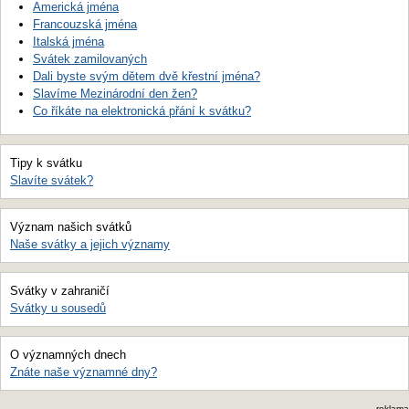
Americká jména
Francouzská jména
Italská jména
Svátek zamilovaných
Dali byste svým dětem dvě křestní jména?
Slavíme Mezinárodní den žen?
Co říkáte na elektronická přání k svátku?
Tipy k svátku
Slavíte svátek?
Význam našich svátků
Naše svátky a jejich významy
Svátky v zahraničí
Svátky u sousedů
O významných dnech
Znáte naše významné dny?
reklama