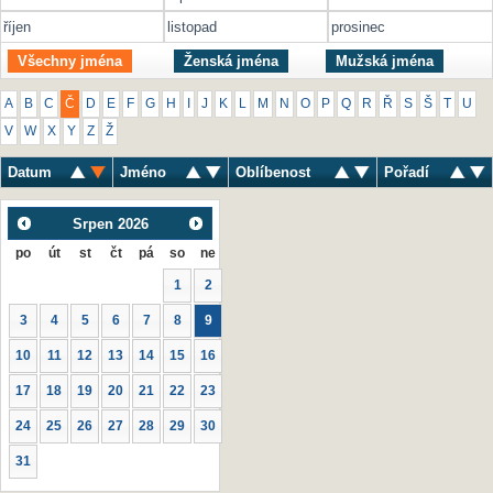
říjen
listopad
prosinec
Všechny jména
Ženská jména
Mužská jména
A
B
C
Č
D
E
F
G
H
I
J
K
L
M
N
O
P
Q
R
Ř
S
Š
T
U
V
W
X
Y
Z
Ž
Datum
Jméno
Oblíbenost
Pořadí
Srpen
2026
po
út
st
čt
pá
so
ne
1
2
3
4
5
6
7
8
9
10
11
12
13
14
15
16
17
18
19
20
21
22
23
24
25
26
27
28
29
30
31