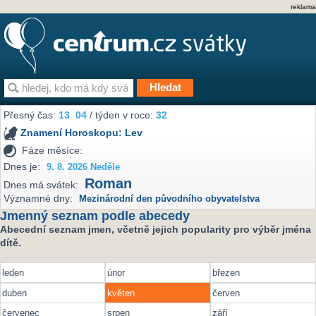
reklama
Přesný čas:
13
04
/ týden v roce:
32
Znamení Horoskopu:
Lev
Fáze měsíce:
Dnes je:
9. 8. 2026 Neděle
Roman
Dnes má svátek:
Významné dny:
Mezinárodní den původního obyvatelstva
Jmenný seznam podle abecedy
Abecední seznam jmen, včetně jejich popularity pro výběr jména
dítě.
leden
únor
březen
duben
květen
červen
červenec
srpen
září