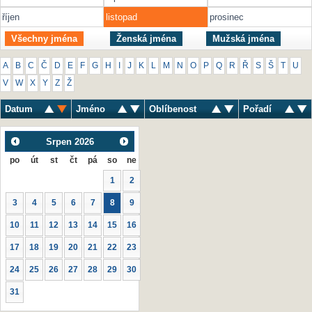
říjen
listopad
prosinec
Všechny jména
Ženská jména
Mužská jména
A
B
C
Č
D
E
F
G
H
I
J
K
L
M
N
O
P
Q
R
Ř
S
Š
T
U
V
W
X
Y
Z
Ž
Datum
Jméno
Oblíbenost
Pořadí
Srpen
2026
po
út
st
čt
pá
so
ne
1
2
3
4
5
6
7
8
9
10
11
12
13
14
15
16
17
18
19
20
21
22
23
24
25
26
27
28
29
30
31