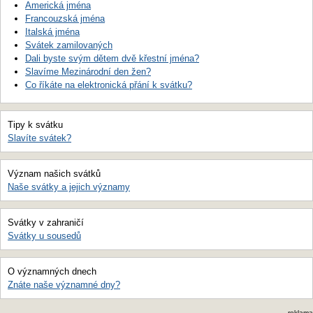
Americká jména
Francouzská jména
Italská jména
Svátek zamilovaných
Dali byste svým dětem dvě křestní jména?
Slavíme Mezinárodní den žen?
Co říkáte na elektronická přání k svátku?
Tipy k svátku
Slavíte svátek?
Význam našich svátků
Naše svátky a jejich významy
Svátky v zahraničí
Svátky u sousedů
O významných dnech
Znáte naše významné dny?
reklama