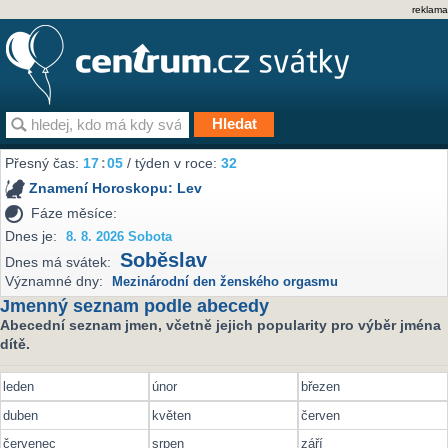
reklama
Přesný čas:
17
:
05
/ týden v roce:
32
Znamení Horoskopu:
Lev
Fáze měsíce:
Dnes je:
8. 8. 2026 Sobota
Soběslav
Dnes má svátek:
Významné dny:
Mezinárodní den ženského orgasmu
Jmenný seznam podle abecedy
Abecední seznam jmen, včetně jejich popularity pro výběr jména
dítě.
leden
únor
březen
duben
květen
červen
červenec
srpen
září