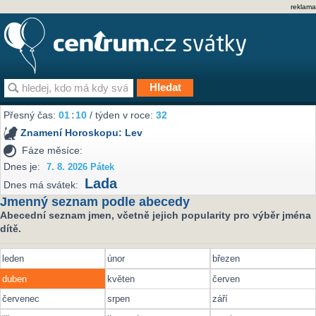
reklama
Přesný čas:
01
:
10
/ týden v roce:
32
Znamení Horoskopu:
Lev
Fáze měsíce:
Dnes je:
7. 8. 2026 Pátek
Lada
Dnes má svátek:
Jmenný seznam podle abecedy
Abecední seznam jmen, včetně jejich popularity pro výběr jména
dítě.
leden
únor
březen
duben
květen
červen
červenec
srpen
září