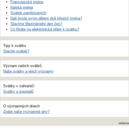
Francouzská jména
Italská jména
Svátek zamilovaných
Dali byste svým dětem dvě křestní jména?
Slavíme Mezinárodní den žen?
Co říkáte na elektronická přání k svátku?
Tipy k svátku
Slavíte svátek?
Význam našich svátků
Naše svátky a jejich významy
Svátky v zahraničí
Svátky u sousedů
O významných dnech
Znáte naše významné dny?
reklama