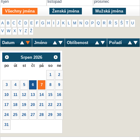
říjen
listopad
prosinec
Všechny jména
Ženská jména
Mužská jména
A
B
C
Č
D
E
F
G
H
I
J
K
L
M
N
O
P
Q
R
Ř
S
Š
T
U
V
W
X
Y
Z
Ž
Datum
Jméno
Oblíbenost
Pořadí
Srpen
2026
po
út
st
čt
pá
so
ne
1
2
3
4
5
6
7
8
9
10
11
12
13
14
15
16
17
18
19
20
21
22
23
24
25
26
27
28
29
30
31