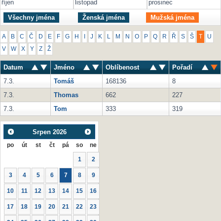
říjen
listopad
prosinec
Všechny jména
Ženská jména
Mužská jména
A
B
C
Č
D
E
F
G
H
I
J
K
L
M
N
O
P
Q
R
Ř
S
Š
T
U
V
W
X
Y
Z
Ž
Datum
Jméno
Oblíbenost
Pořadí
7.3.
Tomáš
168136
8
7.3.
Thomas
662
227
7.3.
Tom
333
319
Srpen
2026
po
út
st
čt
pá
so
ne
1
2
3
4
5
6
7
8
9
10
11
12
13
14
15
16
17
18
19
20
21
22
23