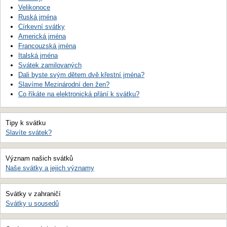
Velikonoce
Ruská jména
Církevní svátky
Americká jména
Francouzská jména
Italská jména
Svátek zamilovaných
Dali byste svým dětem dvě křestní jména?
Slavíme Mezinárodní den žen?
Co říkáte na elektronická přání k svátku?
Tipy k svátku
Slavíte svátek?
Význam našich svátků
Naše svátky a jejich významy
Svátky v zahraničí
Svátky u sousedů