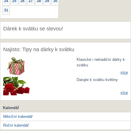
24
25
26
27
28
29
30
31
Dárek k svátku se slevou!
Najisto: Tipy na dárky k svátku
Klasické i netradiční dárky k
svátku
více
Darujte k svátku květiny
více
Kalendář
Měsíční kalendář
Roční kalendář