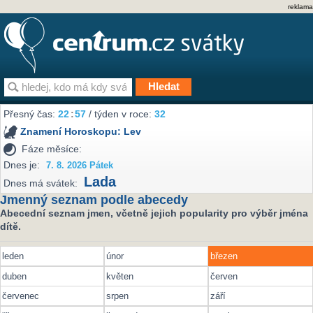
reklama
Přesný čas:
22
:
57
/ týden v roce:
32
Znamení Horoskopu:
Lev
Fáze měsíce:
Dnes je:
7. 8. 2026 Pátek
Lada
Dnes má svátek:
Jmenný seznam podle abecedy
Abecední seznam jmen, včetně jejich popularity pro výběr jména
dítě.
leden
únor
březen
duben
květen
červen
červenec
srpen
září