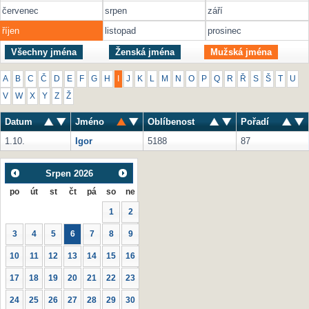
červenec
srpen
září
říjen
listopad
prosinec
Všechny jména
Ženská jména
Mužská jména
A
B
C
Č
D
E
F
G
H
I
J
K
L
M
N
O
P
Q
R
Ř
S
Š
T
U
V
W
X
Y
Z
Ž
Datum
Jméno
Oblíbenost
Pořadí
1.10.
Igor
5188
87
Srpen
2026
po
út
st
čt
pá
so
ne
1
2
3
4
5
6
7
8
9
10
11
12
13
14
15
16
17
18
19
20
21
22
23
24
25
26
27
28
29
30