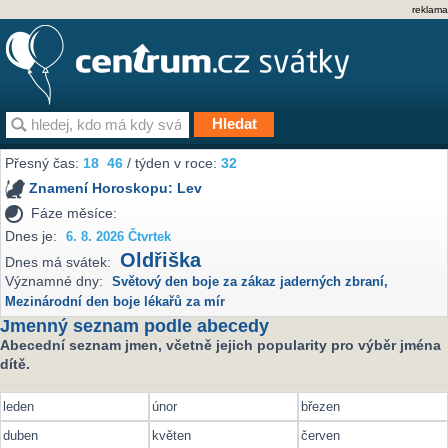
reklama
Přesný čas:
18
46
/ týden v roce:
32
Znamení Horoskopu:
Lev
Fáze měsíce:
Dnes je:
6. 8. 2026 Čtvrtek
Oldřiška
Dnes má svátek:
Významné dny:
Světový den boje za zákaz jaderných zbraní
,
Mezinárodní den boje lékařů za mír
Jmenný seznam podle abecedy
Abecední seznam jmen, včetně jejich popularity pro výběr jména
dítě.
leden
únor
březen
duben
květen
červen