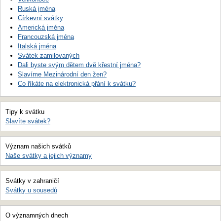
Ruská jména
Církevní svátky
Americká jména
Francouzská jména
Italská jména
Svátek zamilovaných
Dali byste svým dětem dvě křestní jména?
Slavíme Mezinárodní den žen?
Co říkáte na elektronická přání k svátku?
Tipy k svátku
Slavíte svátek?
Význam našich svátků
Naše svátky a jejich významy
Svátky v zahraničí
Svátky u sousedů
O významných dnech