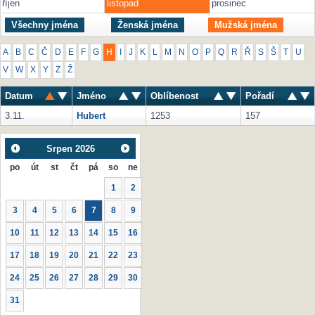
říjen
listopad
prosinec
Všechny jména
Ženská jména
Mužská jména
A
B
C
Č
D
E
F
G
H
I
J
K
L
M
N
O
P
Q
R
Ř
S
Š
T
U
V
W
X
Y
Z
Ž
Datum
Jméno
Oblíbenost
Pořadí
3.11.
Hubert
1253
157
Srpen
2026
po
út
st
čt
pá
so
ne
1
2
3
4
5
6
7
8
9
10
11
12
13
14
15
16
17
18
19
20
21
22
23
24
25
26
27
28
29
30
31