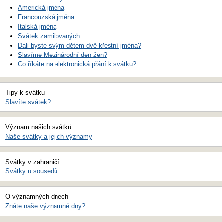
Americká jména
Francouzská jména
Italská jména
Svátek zamilovaných
Dali byste svým dětem dvě křestní jména?
Slavíme Mezinárodní den žen?
Co říkáte na elektronická přání k svátku?
Tipy k svátku
Slavíte svátek?
Význam našich svátků
Naše svátky a jejich významy
Svátky v zahraničí
Svátky u sousedů
O významných dnech
Znáte naše významné dny?