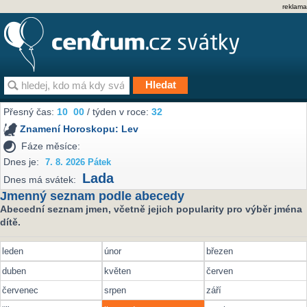
reklama
Přesný čas:
10
00
/ týden v roce:
32
Znamení Horoskopu:
Lev
Fáze měsíce:
Dnes je:
7. 8. 2026 Pátek
Lada
Dnes má svátek:
Jmenný seznam podle abecedy
Abecední seznam jmen, včetně jejich popularity pro výběr jména
dítě.
leden
únor
březen
duben
květen
červen
červenec
srpen
září