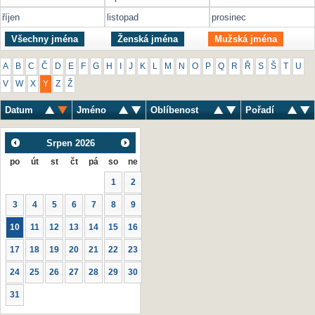
říjen
listopad
prosinec
Všechny jména
Ženská jména
Mužská jména
A
B
C
Č
D
E
F
G
H
I
J
K
L
M
N
O
P
Q
R
Ř
S
Š
T
U
V
W
X
Y
Z
Ž
Datum
Jméno
Oblíbenost
Pořadí
Srpen
2026
po
út
st
čt
pá
so
ne
1
2
3
4
5
6
7
8
9
10
11
12
13
14
15
16
17
18
19
20
21
22
23
24
25
26
27
28
29
30
31