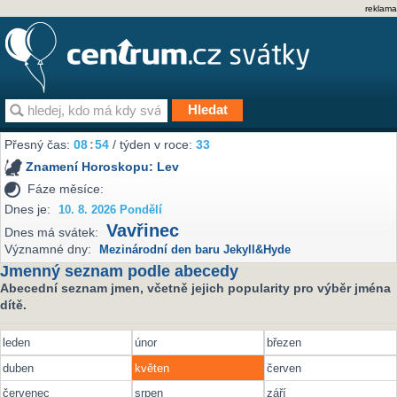
reklama
Přesný čas:
08
:
54
/ týden v roce:
33
Znamení Horoskopu:
Lev
Fáze měsíce:
Dnes je:
10. 8. 2026 Pondělí
Vavřinec
Dnes má svátek:
Významné dny:
Mezinárodní den baru Jekyll&Hyde
Jmenný seznam podle abecedy
Abecední seznam jmen, včetně jejich popularity pro výběr jména
dítě.
leden
únor
březen
duben
květen
červen
červenec
srpen
září