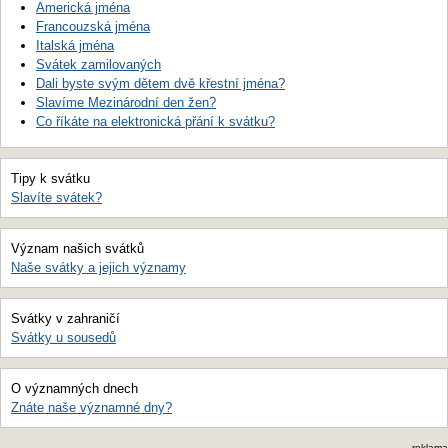
Americká jména
Francouzská jména
Italská jména
Svátek zamilovaných
Dali byste svým dětem dvě křestní jména?
Slavíme Mezinárodní den žen?
Co říkáte na elektronická přání k svátku?
Tipy k svátku
Slavíte svátek?
Význam našich svátků
Naše svátky a jejich významy
Svátky v zahraničí
Svátky u sousedů
O významných dnech
Znáte naše významné dny?
reklama