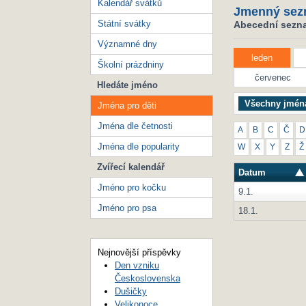
Kalendář svátků
Jmenný sez
Státní svátky
Abecední seznam
Významné dny
leden
Školní prázdniny
červenec
Hledáte jméno
Všechny jmén
Jména pro děti
Jména dle četnosti
A
B
C
Č
D
Jména dle popularity
W
X
Y
Z
Ž
Zvířecí kalendář
Datum
Jméno pro kočku
9.1.
Jméno pro psa
18.1.
Nejnovější příspěvky
Den vzniku
Československa
Dušičky
Velikonoce