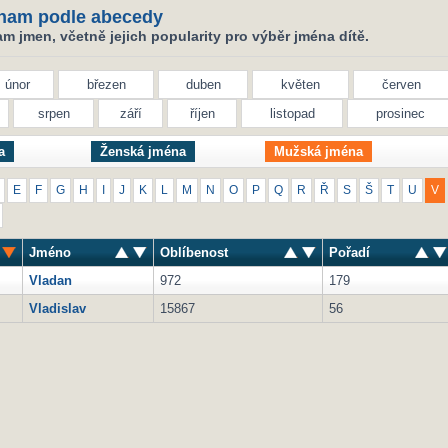
nam podle abecedy
 jmen, včetně jejich popularity pro výběr jména dítě.
únor
březen
duben
květen
červen
srpen
září
říjen
listopad
prosinec
a
Ženská jména
Mužská jména
E
F
G
H
I
J
K
L
M
N
O
P
Q
R
Ř
S
Š
T
U
V
Jméno
Oblíbenost
Pořadí
Vladan
972
179
Vladislav
15867
56