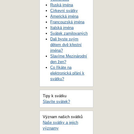
Ruská jména
Církevní svátky
Americká jména
Francouzská jména
Italská jména
Svátek zamilovaných
Dali byste svým
dětem dvě křestní
jména?
Slavíme Mezinárodní
den žen?
Co říkáte na
elektronická přání k
svátku?
Tipy k svátku
Slavíte svátek?
Význam našich svátků
Naše svátky a jejich
významy