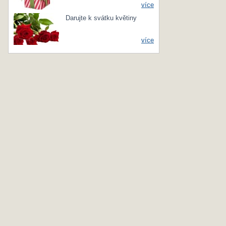
více
Darujte k svátku květiny
více