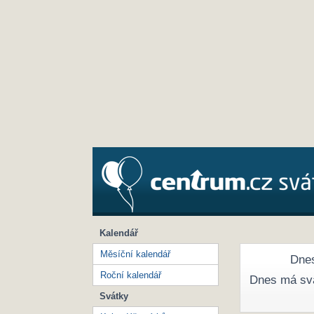
Kalendář
Měsíční kalendář
Dnes
Roční kalendář
Dnes má sv
Svátky