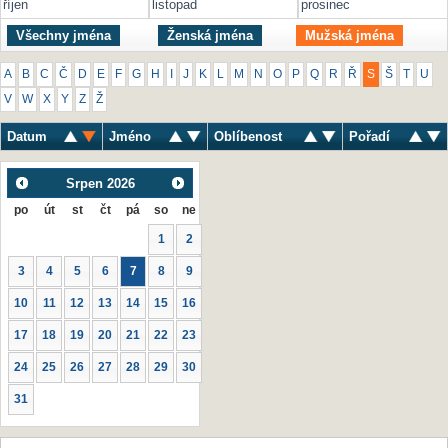
říjen
listopad
prosinec
Všechny jména
Ženská jména
Mužská jména
A
B
C
Č
D
E
F
G
H
I
J
K
L
M
N
O
P
Q
R
Ř
S
Š
T
U
V
W
X
Y
Z
Ž
Datum
Jméno
Oblíbenost
Pořadí
Srpen
2026
po
út
st
čt
pá
so
ne
1
2
3
4
5
6
7
8
9
10
11
12
13
14
15
16
17
18
19
20
21
22
23
24
25
26
27
28
29
30
31