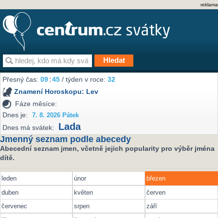
reklama
Přesný čas:
09
:
45
/ týden v roce:
32
Znamení Horoskopu:
Lev
Fáze měsíce:
Dnes je:
7. 8. 2026 Pátek
Lada
Dnes má svátek:
Jmenný seznam podle abecedy
Abecední seznam jmen, včetně jejich popularity pro výběr jména
dítě.
leden
únor
březen
duben
květen
červen
červenec
srpen
září