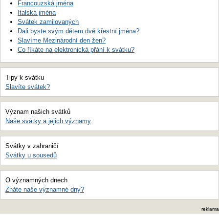
Francouzská jména
Italská jména
Svátek zamilovaných
Dali byste svým dětem dvě křestní jména?
Slavíme Mezinárodní den žen?
Co říkáte na elektronická přání k svátku?
Tipy k svátku
Slavíte svátek?
Význam našich svátků
Naše svátky a jejich významy
Svátky v zahraničí
Svátky u sousedů
O významných dnech
Znáte naše významné dny?
reklama