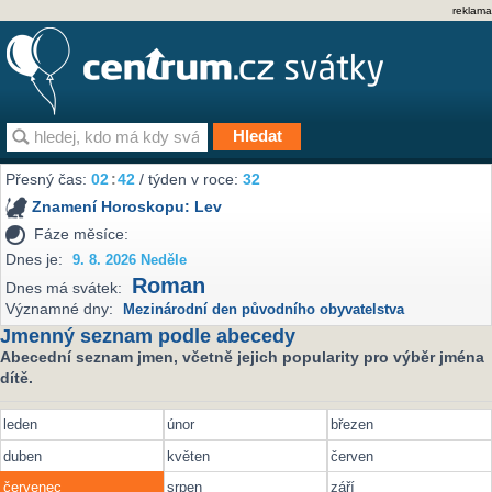
reklama
Přesný čas:
02
42
/ týden v roce:
32
Znamení Horoskopu:
Lev
Fáze měsíce:
Dnes je:
9. 8. 2026 Neděle
Roman
Dnes má svátek:
Významné dny:
Mezinárodní den původního obyvatelstva
Jmenný seznam podle abecedy
Abecední seznam jmen, včetně jejich popularity pro výběr jména
dítě.
leden
únor
březen
duben
květen
červen
červenec
srpen
září