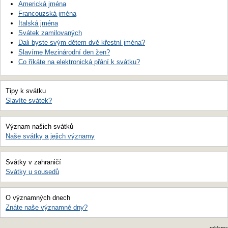
Americká jména
Francouzská jména
Italská jména
Svátek zamilovaných
Dali byste svým dětem dvě křestní jména?
Slavíme Mezinárodní den žen?
Co říkáte na elektronická přání k svátku?
Tipy k svátku
Slavíte svátek?
Význam našich svátků
Naše svátky a jejich významy
Svátky v zahraničí
Svátky u sousedů
O významných dnech
Znáte naše významné dny?
reklama