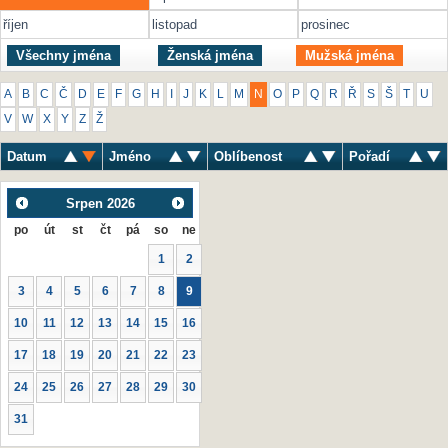
říjen
listopad
prosinec
Všechny jména
Ženská jména
Mužská jména
A
B
C
Č
D
E
F
G
H
I
J
K
L
M
N
O
P
Q
R
Ř
S
Š
T
U
V
W
X
Y
Z
Ž
Datum
Jméno
Oblíbenost
Pořadí
Srpen
2026
po
út
st
čt
pá
so
ne
1
2
3
4
5
6
7
8
9
10
11
12
13
14
15
16
17
18
19
20
21
22
23
24
25
26
27
28
29
30
31