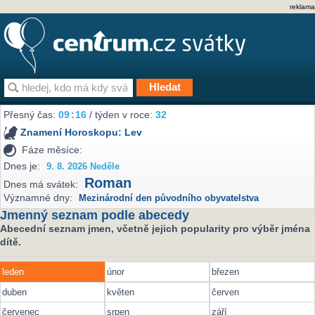
reklama
Přesný čas:
09
:
16
/ týden v roce:
32
Znamení Horoskopu:
Lev
Fáze měsíce:
Dnes je:
9. 8. 2026 Neděle
Roman
Dnes má svátek:
Významné dny:
Mezinárodní den původního obyvatelstva
Jmenný seznam podle abecedy
Abecední seznam jmen, včetně jejich popularity pro výběr jména
dítě.
leden
únor
březen
duben
květen
červen
červenec
srpen
září