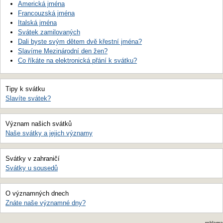
Americká jména
Francouzská jména
Italská jména
Svátek zamilovaných
Dali byste svým dětem dvě křestní jména?
Slavíme Mezinárodní den žen?
Co říkáte na elektronická přání k svátku?
Tipy k svátku
Slavíte svátek?
Význam našich svátků
Naše svátky a jejich významy
Svátky v zahraničí
Svátky u sousedů
O významných dnech
Znáte naše významné dny?
reklama