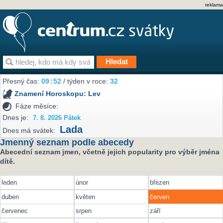
reklama
Přesný čas:
09
52
/ týden v roce:
32
Znamení Horoskopu:
Lev
Fáze měsíce:
Dnes je:
7. 8. 2026 Pátek
Lada
Dnes má svátek:
Jmenný seznam podle abecedy
Abecední seznam jmen, včetně jejich popularity pro výběr jména
dítě.
leden
únor
březen
duben
květen
červen
červenec
srpen
září