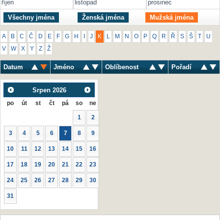
říjen
listopad
prosinec
Všechny jména
Ženská jména
Mužská jména
A
B
C
Č
D
E
F
G
H
I
J
K
L
M
N
O
P
Q
R
Ř
S
Š
T
U
V
W
X
Y
Z
Ž
Datum
Jméno
Oblíbenost
Pořadí
Srpen
2026
po
út
st
čt
pá
so
ne
1
2
3
4
5
6
7
8
9
10
11
12
13
14
15
16
17
18
19
20
21
22
23
24
25
26
27
28
29
30
31