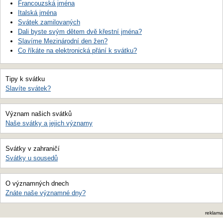
Francouzská jména
Italská jména
Svátek zamilovaných
Dali byste svým dětem dvě křestní jména?
Slavíme Mezinárodní den žen?
Co říkáte na elektronická přání k svátku?
Tipy k svátku
Slavíte svátek?
Význam našich svátků
Naše svátky a jejich významy
Svátky v zahraničí
Svátky u sousedů
O významných dnech
Znáte naše významné dny?
reklama