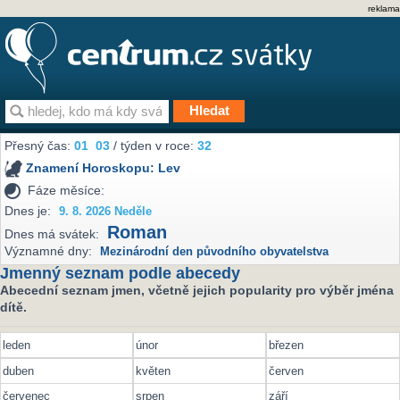
reklama
Přesný čas:
01
03
/ týden v roce:
32
Znamení Horoskopu:
Lev
Fáze měsíce:
Dnes je:
9. 8. 2026 Neděle
Roman
Dnes má svátek:
Významné dny:
Mezinárodní den původního obyvatelstva
Jmenný seznam podle abecedy
Abecední seznam jmen, včetně jejich popularity pro výběr jména
dítě.
leden
únor
březen
duben
květen
červen
červenec
srpen
září