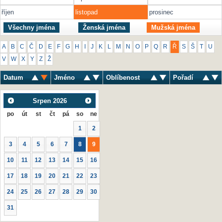
říjen
listopad
prosinec
Všechny jména
Ženská jména
Mužská jména
A
B
C
Č
D
E
F
G
H
I
J
K
L
M
N
O
P
Q
R
Ř
S
Š
T
U
V
W
X
Y
Z
Ž
Datum
Jméno
Oblíbenost
Pořadí
Srpen
2026
po
út
st
čt
pá
so
ne
1
2
3
4
5
6
7
8
9
10
11
12
13
14
15
16
17
18
19
20
21
22
23
24
25
26
27
28
29
30
31