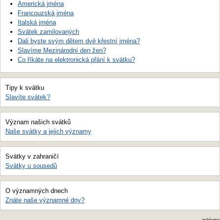
Americká jména
Francouzská jména
Italská jména
Svátek zamilovaných
Dali byste svým dětem dvě křestní jména?
Slavíme Mezinárodní den žen?
Co říkáte na elektronická přání k svátku?
Tipy k svátku
Slavíte svátek?
Význam našich svátků
Naše svátky a jejich významy
Svátky v zahraničí
Svátky u sousedů
O významných dnech
Znáte naše významné dny?
reklama