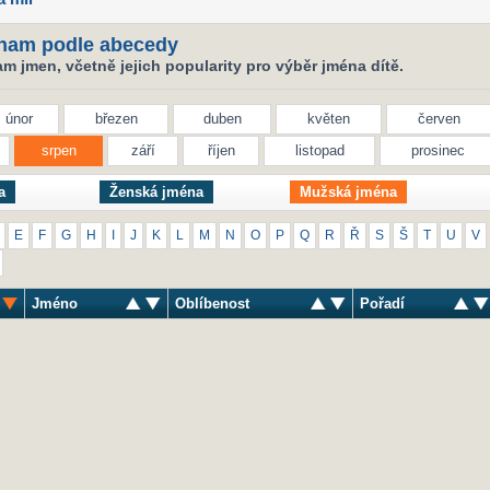
nam podle abecedy
 jmen, včetně jejich popularity pro výběr jména dítě.
únor
březen
duben
květen
červen
srpen
září
říjen
listopad
prosinec
a
Ženská jména
Mužská jména
E
F
G
H
I
J
K
L
M
N
O
P
Q
R
Ř
S
Š
T
U
V
Jméno
Oblíbenost
Pořadí