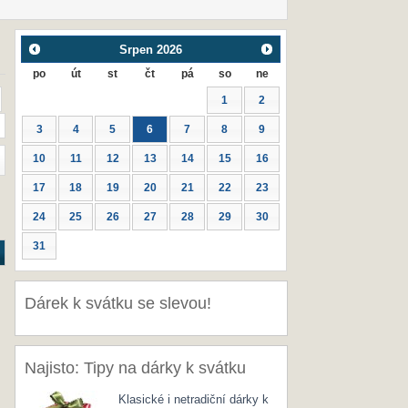
Srpen
2026
po
út
st
čt
pá
so
ne
1
2
3
4
5
6
7
8
9
10
11
12
13
14
15
16
17
18
19
20
21
22
23
24
25
26
27
28
29
30
31
Dárek k svátku se slevou!
Najisto: Tipy na dárky k svátku
Klasické i netradiční dárky k