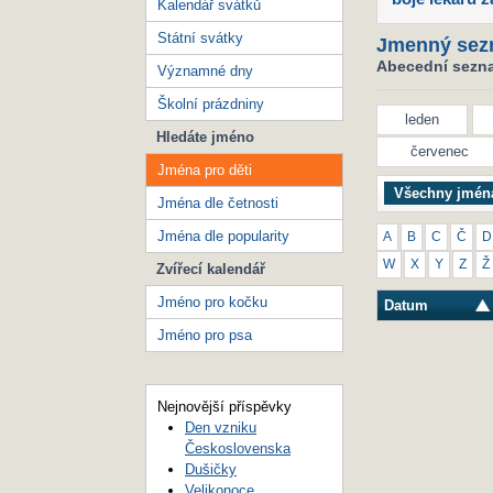
Kalendář svátků
Státní svátky
Jmenný sez
Abecední seznam
Významné dny
Školní prázdniny
leden
Hledáte jméno
červenec
Jména pro děti
Všechny jmén
Jména dle četnosti
Jména dle popularity
A
B
C
Č
D
W
X
Y
Z
Ž
Zvířecí kalendář
Jméno pro kočku
Datum
Jméno pro psa
Nejnovější příspěvky
Den vzniku
Československa
Dušičky
Velikonoce