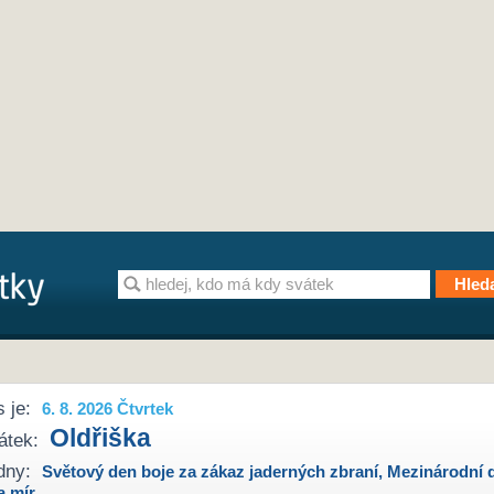
 je:
6. 8. 2026 Čtvrtek
Oldřiška
átek:
dny:
Světový den boje za zákaz jaderných zbraní
,
Mezinárodní 
a mír