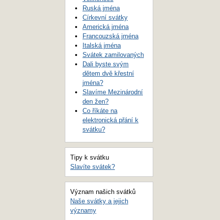
Ruská jména
Církevní svátky
Americká jména
Francouzská jména
Italská jména
Svátek zamilovaných
Dali byste svým
dětem dvě křestní
jména?
Slavíme Mezinárodní
den žen?
Co říkáte na
elektronická přání k
svátku?
Tipy k svátku
Slavíte svátek?
Význam našich svátků
Naše svátky a jejich
významy