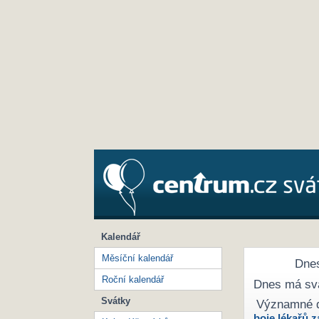
Kalendář
Měsíční kalendář
Dnes
Roční kalendář
Dnes má sv
Svátky
Významné 
boje lékařů z