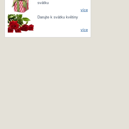
svátku
více
Darujte k svátku květiny
více