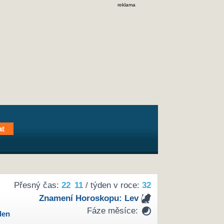
reklama
Přesný čas:
22
11
/ týden v roce:
32
Znamení Horoskopu:
Lev
Fáze měsíce:
den