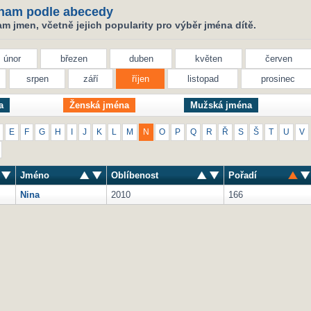
nam podle abecedy
 jmen, včetně jejich popularity pro výběr jména dítě.
únor
březen
duben
květen
červen
srpen
září
říjen
listopad
prosinec
a
Ženská jména
Mužská jména
E
F
G
H
I
J
K
L
M
N
O
P
Q
R
Ř
S
Š
T
U
V
Jméno
Oblíbenost
Pořadí
Nina
2010
166