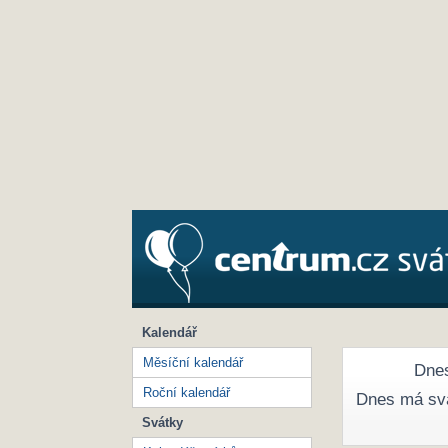
Kalendář
Měsíční kalendář
Dnes
Roční kalendář
Dnes má sv
Svátky