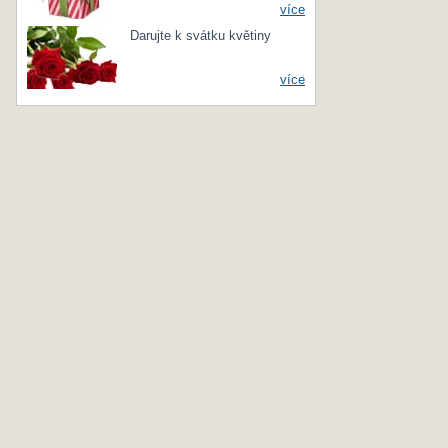
více
Darujte k svátku květiny
více