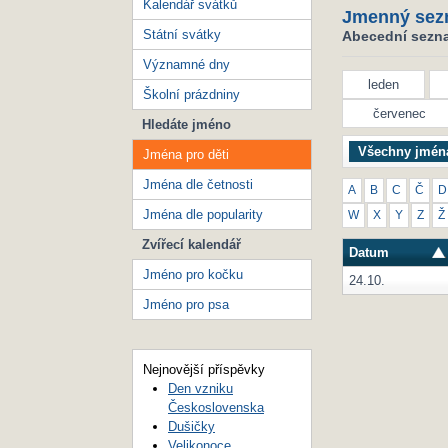
Kalendář svátků
Jmenný sez
Státní svátky
Abecední seznam
Významné dny
leden
Školní prázdniny
červenec
Hledáte jméno
Všechny jmén
Jména pro děti
Jména dle četnosti
A
B
C
Č
D
Jména dle popularity
W
X
Y
Z
Ž
Zvířecí kalendář
Datum
Jméno pro kočku
24.10.
Jméno pro psa
Nejnovější příspěvky
Den vzniku
Československa
Dušičky
Velikonoce