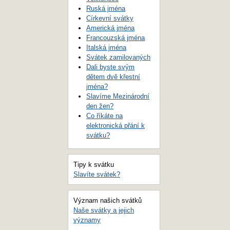
Ruská jména
Církevní svátky
Americká jména
Francouzská jména
Italská jména
Svátek zamilovaných
Dali byste svým
dětem dvě křestní
jména?
Slavíme Mezinárodní
den žen?
Co říkáte na
elektronická přání k
svátku?
Tipy k svátku
Slavíte svátek?
Význam našich svátků
Naše svátky a jejich
významy