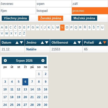
červenec
srpen
září
říjen
listopad
prosinec
Všechny jména
Ženská jména
Mužská jména
A
B
C
Č
D
E
F
G
H
I
J
K
L
M
N
O
P
Q
R
Ř
S
Š
T
U
V
W
X
Y
Z
Ž
Datum
Jméno
Oblíbenost
Pořadí
21.12.
Natálie
21553
65
Srpen
2026
po
út
st
čt
pá
so
ne
1
2
3
4
5
6
7
8
9
10
11
12
13
14
15
16
17
18
19
20
21
22
23
24
25
26
27
28
29
30