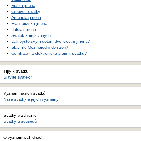
Ruská jména
Církevní svátky
Americká jména
Francouzská jména
Italská jména
Svátek zamilovaných
Dali byste svým dětem dvě křestní jména?
Slavíme Mezinárodní den žen?
Co říkáte na elektronická přání k svátku?
Tipy k svátku
Slavíte svátek?
Význam našich svátků
Naše svátky a jejich významy
Svátky v zahraničí
Svátky u sousedů
O významných dnech