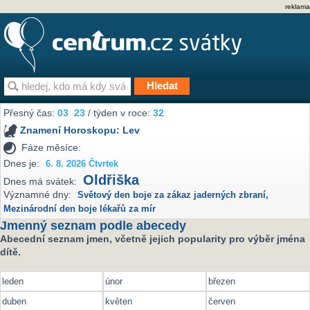
reklama
Přesný čas:
03
23
/ týden v roce:
32
Znamení Horoskopu:
Lev
Fáze měsíce:
Dnes je:
6. 8. 2026 Čtvrtek
Oldřiška
Dnes má svátek:
Významné dny:
Světový den boje za zákaz jaderných zbraní
,
Mezinárodní den boje lékařů za mír
Jmenný seznam podle abecedy
Abecední seznam jmen, včetně jejich popularity pro výběr jména
dítě.
leden
únor
březen
duben
květen
červen