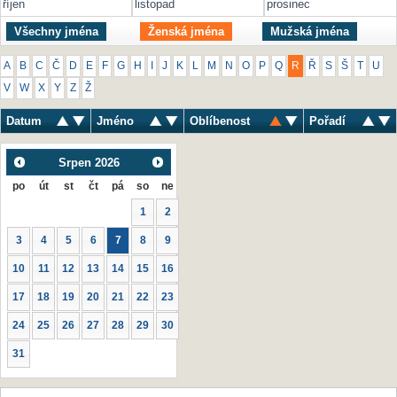
říjen
listopad
prosinec
Všechny jména
Ženská jména
Mužská jména
A
B
C
Č
D
E
F
G
H
I
J
K
L
M
N
O
P
Q
R
Ř
S
Š
T
U
V
W
X
Y
Z
Ž
Datum
Jméno
Oblíbenost
Pořadí
Srpen
2026
po
út
st
čt
pá
so
ne
1
2
3
4
5
6
7
8
9
10
11
12
13
14
15
16
17
18
19
20
21
22
23
24
25
26
27
28
29
30
31