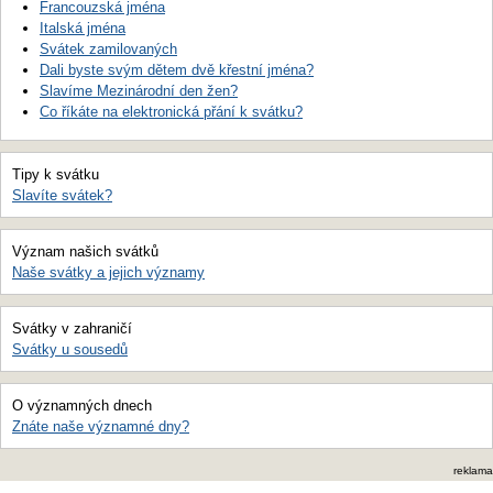
Francouzská jména
Italská jména
Svátek zamilovaných
Dali byste svým dětem dvě křestní jména?
Slavíme Mezinárodní den žen?
Co říkáte na elektronická přání k svátku?
Tipy k svátku
Slavíte svátek?
Význam našich svátků
Naše svátky a jejich významy
Svátky v zahraničí
Svátky u sousedů
O významných dnech
Znáte naše významné dny?
reklama