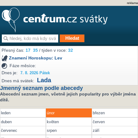
reklama
Přesný čas:
17
35
/ týden v roce:
32
Znamení Horoskopu:
Lev
Fáze měsíce:
Dnes je:
7. 8. 2026 Pátek
Lada
Dnes má svátek:
Jmenný seznam podle abecedy
Abecední seznam jmen, včetně jejich popularity pro výběr jména
dítě.
leden
únor
březen
duben
květen
červen
červenec
srpen
září