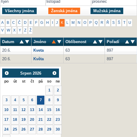
říjen
listopad
prosinec
Všechny jména
Ženská jména
Mužská jména
A
B
C
Č
D
E
F
G
H
I
J
K
L
M
N
O
P
Q
R
Ř
S
Š
T
U
V
W
X
Y
Z
Ž
Datum
Jméno
Oblíbenost
Pořadí
20.6.
Kveta
63
897
20.6.
Květa
63
897
Srpen
2026
po
út
st
čt
pá
so
ne
1
2
3
4
5
6
7
8
9
10
11
12
13
14
15
16
17
18
19
20
21
22
23
24
25
26
27
28
29
30