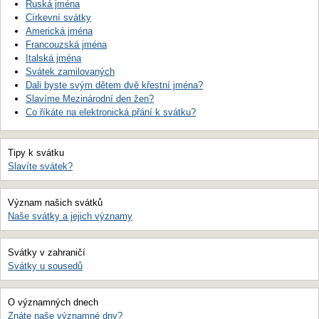
Ruská jména
Církevní svátky
Americká jména
Francouzská jména
Italská jména
Svátek zamilovaných
Dali byste svým dětem dvě křestní jména?
Slavíme Mezinárodní den žen?
Co říkáte na elektronická přání k svátku?
Tipy k svátku
Slavíte svátek?
Význam našich svátků
Naše svátky a jejich významy
Svátky v zahraničí
Svátky u sousedů
O významných dnech
Znáte naše významné dny?