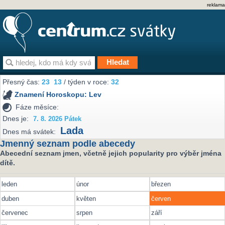
reklama
Přesný čas:
23
13
/ týden v roce:
32
Znamení Horoskopu:
Lev
Fáze měsíce:
Dnes je:
7. 8. 2026 Pátek
Lada
Dnes má svátek:
Jmenný seznam podle abecedy
Abecední seznam jmen, včetně jejich popularity pro výběr jména
dítě.
leden
únor
březen
duben
květen
červen
červenec
srpen
září