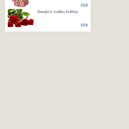
více
Darujte k svátku květiny
více