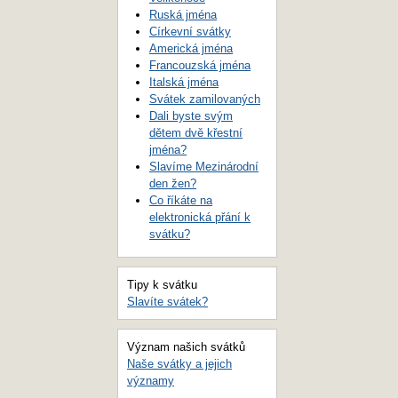
Ruská jména
Církevní svátky
Americká jména
Francouzská jména
Italská jména
Svátek zamilovaných
Dali byste svým
dětem dvě křestní
jména?
Slavíme Mezinárodní
den žen?
Co říkáte na
elektronická přání k
svátku?
Tipy k svátku
Slavíte svátek?
Význam našich svátků
Naše svátky a jejich
významy