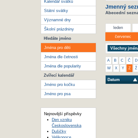
Kalendář svátků
Jmenný sez
Státní svátky
Abecední seznam
Významné dny
leden
Školní prázdniny
červenec
Hledáte jméno
Jména pro děti
Všechny jmén
Jména dle četnosti
A
B
C
Č
D
Jména dle popularity
W
X
Y
Z
Ž
Zvířecí kalendář
Datum
Jméno pro kočku
Jméno pro psa
Nejnovější příspěvky
Den vzniku
Československa
Dušičky
Velikonoce