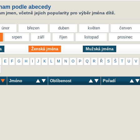
nam podle abecedy
 jmen, včetně jejich popularity pro výběr jména dítě.
únor
březen
duben
květen
červen
srpen
září
říjen
listopad
prosinec
a
Ženská jména
Mužská jména
E
F
G
H
I
J
K
L
M
N
O
P
Q
R
Ř
S
Š
T
U
V
Jméno
Oblíbenost
Pořadí