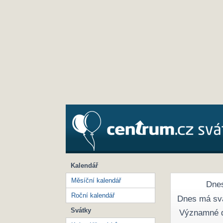
Kalendář
Měsíční kalendář
Dnes
Roční kalendář
Dnes má sv
Svátky
Významné 