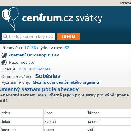
reklama
Přesný čas:
17
26
/ týden v roce:
32
Znamení Horoskopu:
Lev
Fáze měsíce:
Dnes je:
8. 8. 2026 Sobota
Soběslav
Dnes má svátek:
Významné dny:
Mezinárodní den ženského orgasmu
Jmenný seznam podle abecedy
Abecední seznam jmen, včetně jejich popularity pro výběr jména
dítě.
leden
únor
březen
duben
květen
červen
červenec
srpen
září