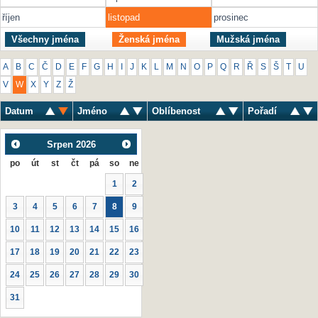
říjen
listopad
prosinec
Všechny jména
Ženská jména
Mužská jména
A
B
C
Č
D
E
F
G
H
I
J
K
L
M
N
O
P
Q
R
Ř
S
Š
T
U
V
W
X
Y
Z
Ž
Datum
Jméno
Oblíbenost
Pořadí
Srpen
2026
po
út
st
čt
pá
so
ne
1
2
3
4
5
6
7
8
9
10
11
12
13
14
15
16
17
18
19
20
21
22
23
24
25
26
27
28
29
30
31