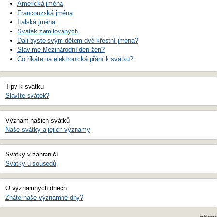
Americká jména
Francouzská jména
Italská jména
Svátek zamilovaných
Dali byste svým dětem dvě křestní jména?
Slavíme Mezinárodní den žen?
Co říkáte na elektronická přání k svátku?
Tipy k svátku
Slavíte svátek?
Význam našich svátků
Naše svátky a jejich významy
Svátky v zahraničí
Svátky u sousedů
O významných dnech
Znáte naše významné dny?
reklama