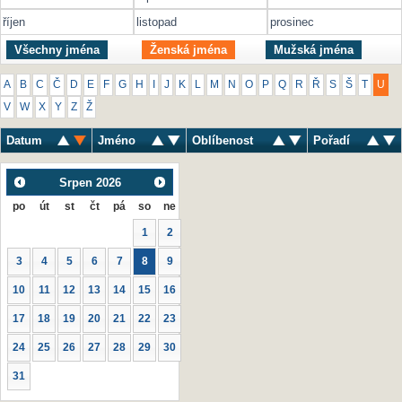
říjen
listopad
prosinec
Všechny jména
Ženská jména
Mužská jména
A
B
C
Č
D
E
F
G
H
I
J
K
L
M
N
O
P
Q
R
Ř
S
Š
T
U
V
W
X
Y
Z
Ž
Datum
Jméno
Oblíbenost
Pořadí
Srpen
2026
po
út
st
čt
pá
so
ne
1
2
3
4
5
6
7
8
9
10
11
12
13
14
15
16
17
18
19
20
21
22
23
24
25
26
27
28
29
30
31