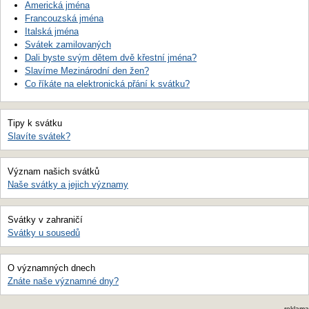
Americká jména
Francouzská jména
Italská jména
Svátek zamilovaných
Dali byste svým dětem dvě křestní jména?
Slavíme Mezinárodní den žen?
Co říkáte na elektronická přání k svátku?
Tipy k svátku
Slavíte svátek?
Význam našich svátků
Naše svátky a jejich významy
Svátky v zahraničí
Svátky u sousedů
O významných dnech
Znáte naše významné dny?
reklama