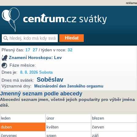
reklama
Přesný čas:
17
27
/ týden v roce:
32
Znamení Horoskopu:
Lev
Fáze měsíce:
Dnes je:
8. 8. 2026 Sobota
Soběslav
Dnes má svátek:
Významné dny:
Mezinárodní den ženského orgasmu
Jmenný seznam podle abecedy
Abecední seznam jmen, včetně jejich popularity pro výběr jména
dítě.
leden
únor
březen
duben
květen
červen
červenec
srpen
září