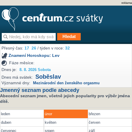
reklama
Přesný čas:
17
26
/ týden v roce:
32
Znamení Horoskopu:
Lev
Fáze měsíce:
Dnes je:
8. 8. 2026 Sobota
Soběslav
Dnes má svátek:
Významné dny:
Mezinárodní den ženského orgasmu
Jmenný seznam podle abecedy
Abecední seznam jmen, včetně jejich popularity pro výběr jména
dítě.
leden
únor
březen
duben
květen
červen
červenec
srpen
září