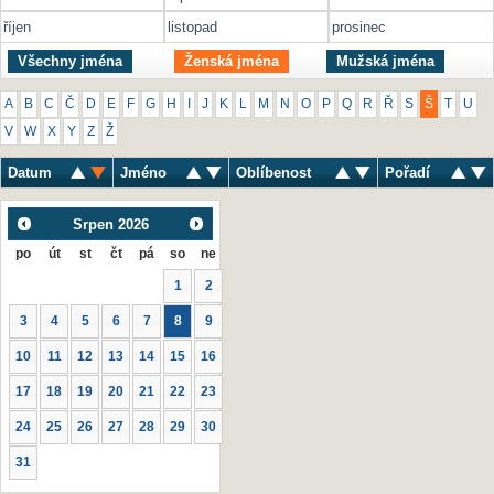
říjen
listopad
prosinec
Všechny jména
Ženská jména
Mužská jména
A
B
C
Č
D
E
F
G
H
I
J
K
L
M
N
O
P
Q
R
Ř
S
Š
T
U
V
W
X
Y
Z
Ž
Datum
Jméno
Oblíbenost
Pořadí
Srpen
2026
po
út
st
čt
pá
so
ne
1
2
3
4
5
6
7
8
9
10
11
12
13
14
15
16
17
18
19
20
21
22
23
24
25
26
27
28
29
30
31