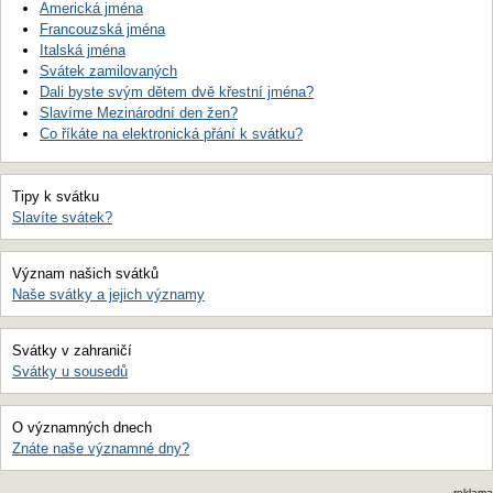
Americká jména
Francouzská jména
Italská jména
Svátek zamilovaných
Dali byste svým dětem dvě křestní jména?
Slavíme Mezinárodní den žen?
Co říkáte na elektronická přání k svátku?
Tipy k svátku
Slavíte svátek?
Význam našich svátků
Naše svátky a jejich významy
Svátky v zahraničí
Svátky u sousedů
O významných dnech
Znáte naše významné dny?
reklama