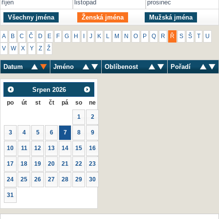
říjen
listopad
prosinec
Všechny jména
Ženská jména
Mužská jména
A
B
C
Č
D
E
F
G
H
I
J
K
L
M
N
O
P
Q
R
Ř
S
Š
T
U
V
W
X
Y
Z
Ž
Datum
Jméno
Oblíbenost
Pořadí
Srpen
2026
po
út
st
čt
pá
so
ne
1
2
3
4
5
6
7
8
9
10
11
12
13
14
15
16
17
18
19
20
21
22
23
24
25
26
27
28
29
30
31