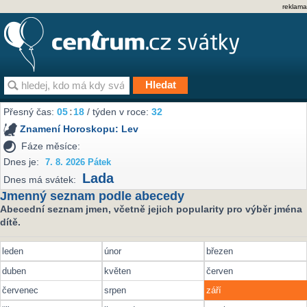
reklama
Přesný čas:
05
18
/ týden v roce:
32
Znamení Horoskopu:
Lev
Fáze měsíce:
Dnes je:
7. 8. 2026 Pátek
Lada
Dnes má svátek:
Jmenný seznam podle abecedy
Abecední seznam jmen, včetně jejich popularity pro výběr jména
dítě.
leden
únor
březen
duben
květen
červen
červenec
srpen
září