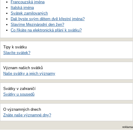
Francouzská jména
Italská jména
Svátek zamilovaných
Dali byste svým dětem dvě křestní jména?
Slavíme Mezinárodní den žen?
Co říkáte na elektronická přání k svátku?
Tipy k svátku
Slavíte svátek?
Význam našich svátků
Naše svátky a jejich významy
Svátky v zahraničí
Svátky u sousedů
O významných dnech
Znáte naše významné dny?
reklama