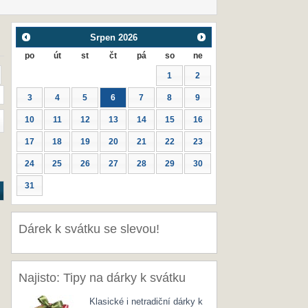
Srpen
2026
po
út
st
čt
pá
so
ne
1
2
3
4
5
6
7
8
9
10
11
12
13
14
15
16
17
18
19
20
21
22
23
24
25
26
27
28
29
30
31
Dárek k svátku se slevou!
Najisto: Tipy na dárky k svátku
Klasické i netradiční dárky k