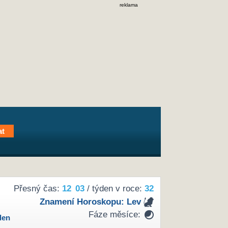
reklama
Přesný čas:
12
03
/ týden v roce:
32
Znamení Horoskopu:
Lev
Fáze měsíce:
den