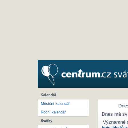
Kalendář
Měsíční kalendář
Dnes
Roční kalendář
Dnes má sv
Svátky
Významné 
boje lékařů z