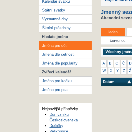
Kalendář svátků
Státní svátky
Jmenný sez
Abecední seznam
Významné dny
Školní prázdniny
leden
Hledáte jméno
červenec
Jména pro děti
Všechny jmén
Jména dle četnosti
Jména dle popularity
A
B
C
Č
D
W
X
Y
Z
Ž
Zvířecí kalendář
Jméno pro kočku
Datum
Jméno pro psa
Nejnovější příspěvky
Den vzniku
Československa
Dušičky
Velikonoce