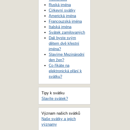
Ruská jména
Církevní svátky
Americká jména
Francouzská jména
Italská jména
Svátek zamilovaných
Dali byste svým
dětem dvě křestní
jména?
Slavíme Mezinárodní
den žen?
Co říkáte na
elektronická přání k
svátku?
Tipy k svátku
Slavíte svátek?
Význam našich svátků
Naše svátky a jejich
významy