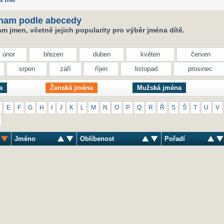
nam podle abecedy
 jmen, včetně jejich popularity pro výběr jména dítě.
únor
březen
duben
květen
červen
srpen
září
říjen
listopad
prosinec
a
Ženská jména
Mužská jména
E
F
G
H
I
J
K
L
M
N
O
P
Q
R
Ř
S
Š
T
U
V
Jméno
Oblíbenost
Pořadí