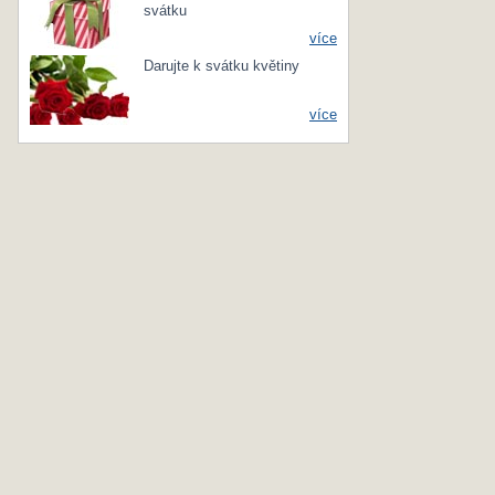
svátku
více
Darujte k svátku květiny
více