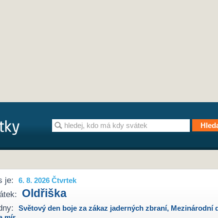
 je:
6. 8. 2026 Čtvrtek
Oldřiška
átek:
dny:
Světový den boje za zákaz jaderných zbraní
,
Mezinárodní 
a mír