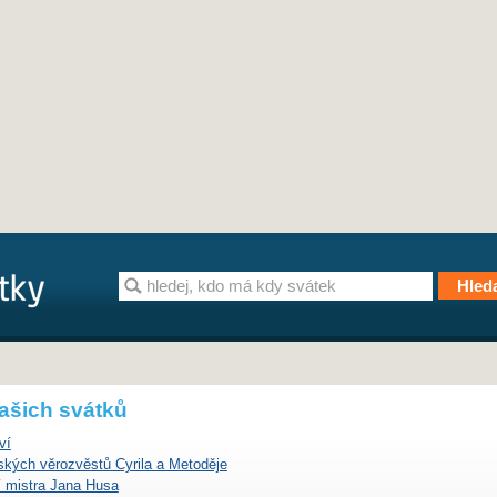
ašich svátků
ví
ských věrozvěstů Cyrila a Metoděje
í mistra Jana Husa