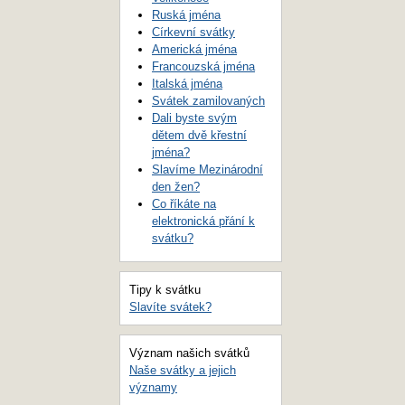
Ruská jména
Církevní svátky
Americká jména
Francouzská jména
Italská jména
Svátek zamilovaných
Dali byste svým
dětem dvě křestní
jména?
Slavíme Mezinárodní
den žen?
Co říkáte na
elektronická přání k
svátku?
Tipy k svátku
Slavíte svátek?
Význam našich svátků
Naše svátky a jejich
významy