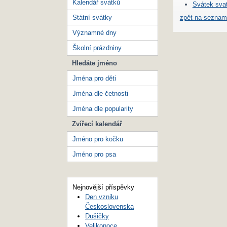
Kalendář svátků
Svátek sva
zpět na seznam
Státní svátky
Významné dny
Školní prázdniny
Hledáte jméno
Jména pro děti
Jména dle četnosti
Jména dle popularity
Zvířecí kalendář
Jméno pro kočku
Jméno pro psa
Nejnovější příspěvky
Den vzniku
Československa
Dušičky
Velikonoce