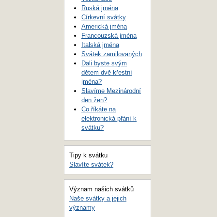
Ruská jména
Církevní svátky
Americká jména
Francouzská jména
Italská jména
Svátek zamilovaných
Dali byste svým
dětem dvě křestní
jména?
Slavíme Mezinárodní
den žen?
Co říkáte na
elektronická přání k
svátku?
Tipy k svátku
Slavíte svátek?
Význam našich svátků
Naše svátky a jejich
významy