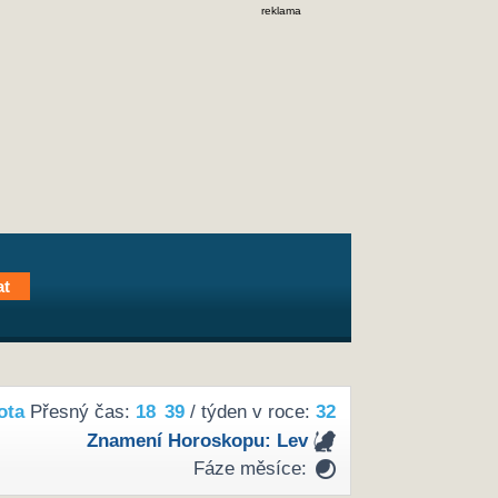
reklama
ota
Přesný čas:
18
39
/ týden v roce:
32
Znamení Horoskopu:
Lev
Fáze měsíce: