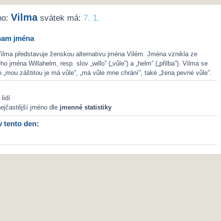
Vilma
no:
svátek má:
7. 1.
nam jména
ilma představuje ženskou alternativu jména Vilém. Jména vznikla ze
 jména Willahelm, resp. slov „willo” („vůle”) a „helm” („přilba”). Vilma se
o „mou záštitou je má vůle”, „má vůle mne chrání”, také „žena pevné vůle”.
lidí
ejčastější jméno dle
jmenné statistiky
v tento den: