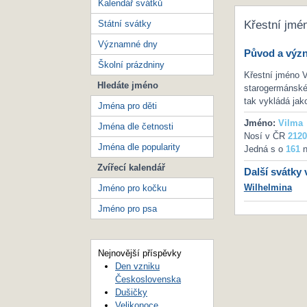
Kalendář svátků
Státní svátky
Křestní jmé
Významné dny
Původ a výz
Školní prázdniny
Křestní jméno V
Hledáte jméno
starogermánského
tak vykládá jak
Jména pro děti
Jméno:
Vilma
Jména dle četnosti
Nosí v ČR
2120
Jména dle popularity
Jedná s o
161
n
Zvířecí kalendář
Další svátky 
Wilhelmina
Jméno pro kočku
Jméno pro psa
Nejnovější příspěvky
Den vzniku
Československa
Dušičky
Velikonoce