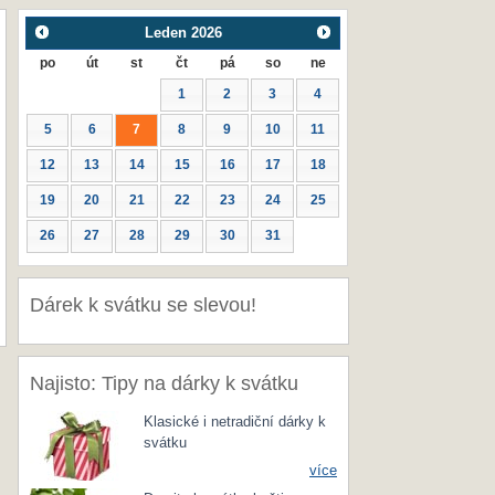
Leden
2026
po
út
st
čt
pá
so
ne
1
2
3
4
5
6
7
8
9
10
11
12
13
14
15
16
17
18
19
20
21
22
23
24
25
26
27
28
29
30
31
Dárek k svátku se slevou!
Najisto: Tipy na dárky k svátku
Klasické i netradiční dárky k
svátku
více