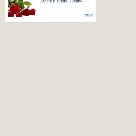
Darujte k svátku květiny
více