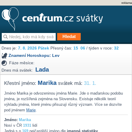
reklama
Dnes je:
7. 8. 2026 Pátek
Přesný čas:
15
06
/ týden v roce:
32
Znamení Horoskopu:
Lev
Fáze měsíce:
Lada
Dnes má svátek:
Marika
Křestní jméno:
svátek má:
31. 1.
Jméno Marika je odvozeninou jména Marie. Jde o maďarskou podobu
jména, je rozšířená zejména na Slovensku. Existuje několik teorií
výkladu jména, které jménu přisuzují různý význam. Více se dozvíte
pod jménem
Marie
.
Jméno:
Marika
Nosí v ČR
1931
lidí
Jedná s o
169
nejčastější jméno dle
jmenné statistiky