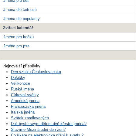
Jména pro děti
Jména dle četnosti
Jména dle popularity
Zvířecí kalendář
Jméno pro kočku
Jméno pro psa
Nejnovější příspěvky
Den vzniku Československa
Dušičky
Velikonoce
Ruská jména
Církevní svátky
Americká jména
Francouzská jména
Italská jména
Svátek zamilovaných
Dali byste svým dětem dvě křestní jména?
Slavíme Mezinárodní den žen?
Co říkáte na elektronická přání k svátku?