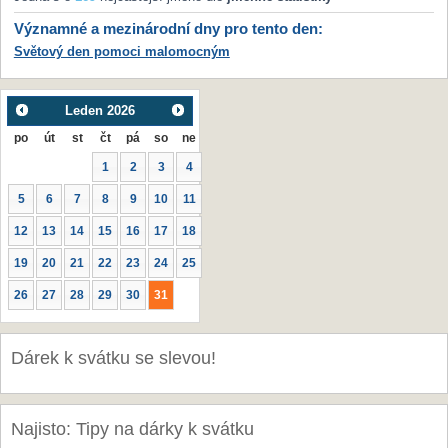
Významné a mezinárodní dny pro tento den:
Světový den pomoci malomocným
Leden
2026
po
út
st
čt
pá
so
ne
1
2
3
4
5
6
7
8
9
10
11
12
13
14
15
16
17
18
19
20
21
22
23
24
25
26
27
28
29
30
31
Dárek k svátku se slevou!
Najisto: Tipy na dárky k svátku